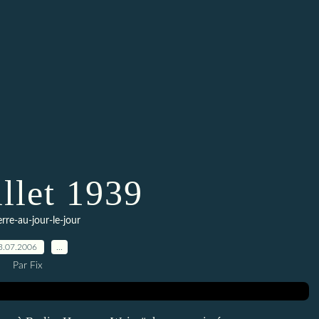
illet 1939
erre-au-jour-le-jour
3.07.2006
…
Par Fix