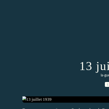
13 ju
la-gu
1