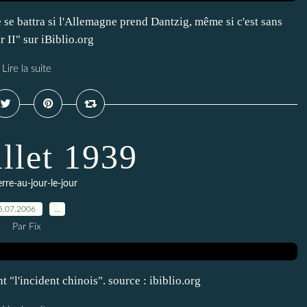
e battra si l'Allemagne prend Dantzig, même si c'est sans
r II" sur iBiblio.org
Lire la suite
illet 1939
erre-au-jour-le-jour
5.07.2006
…
Par Fix
"l'incident chinois". source : ibiblio.org