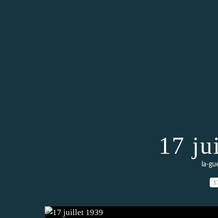
17 ju
la-gu
1