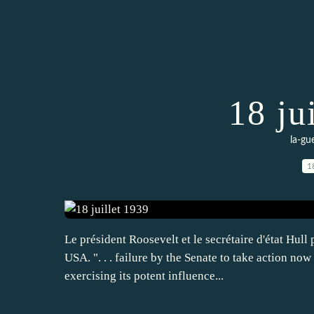
18 ju
la-gu
1
Le président Roosevelt et le secrétaire d'état Hull 
USA. ". . . failure by the Senate to take action no
exercising its potent influence...