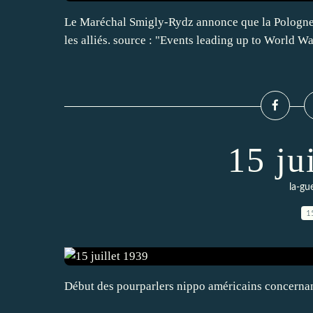
Le Maréchal Smigly-Rydz annonce que la Pologne s
les alliés. source : "Events leading up to World Wa
15 ju
la-gu
1
Début des pourparlers nippo américains concernant 