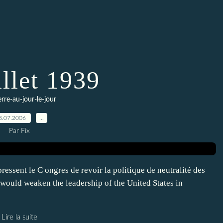
illet 1939
erre-au-jour-le-jour
8.07.2006
…
Par Fix
pressent le C ongres de revoir la politique de neutralité des
w would weaken the leadership of the United States in
Lire la suite