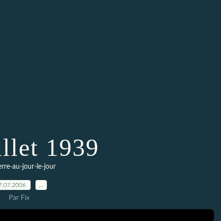
illet 1939
erre-au-jour-le-jour
7.07.2006
…
Par Fix