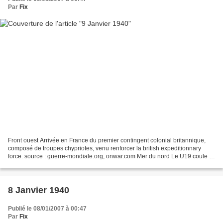
Par
Fix
Front ouest Arrivée en France du premier contingent colonial britannique,
composé de troupes chypriotes, venu renforcer la british expeditionnary
force. source : guerre-mondiale.org, onwar.com Mer du nord Le U19 coule à
la torpille le cargo norvégien...
8 Janvier 1940
Publié le 08/01/2007 à 00:47
Par
Fix