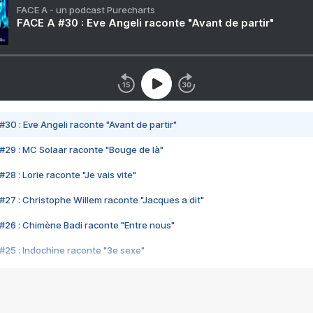
FACE A - un podcast Purecharts
FACE A #30 : Eve Angeli raconte "Avant de partir"
#30 : Eve Angeli raconte "Avant de partir"
#29 : MC Solaar raconte "Bouge de là"
28 : Lorie raconte "Je vais vite"
#27 : Christophe Willem raconte "Jacques a dit"
#26 : Chimène Badi raconte "Entre nous"
#25 : Indochine raconte "3e sexe"
#24 : Zaho raconte "C'est chelou"
#23 : Patrick Bruel raconte "Au café des délices"