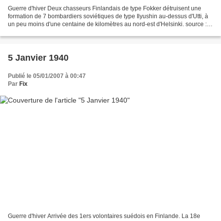
Guerre d'hiver Deux chasseurs Finlandais de type Fokker détruisent une
formation de 7 bombardiers soviétiques de type Ilyushin au-dessus d'Utti, à
un peu moins d'une centaine de kilomètres au nord-est d'Helsinki. source :
onwar.com, guerre-mondiale.org...
5 Janvier 1940
Publié le 05/01/2007 à 00:47
Par
Fix
Guerre d'hiver Arrivée des 1ers volontaires suédois en Finlande. La 18e