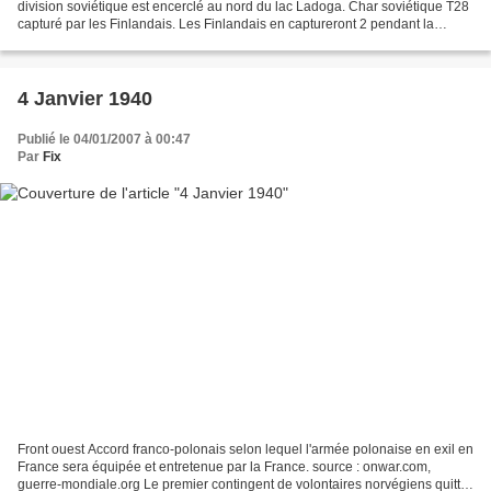
division soviétique est encerclé au nord du lac Ladoga. Char soviétique T28
capturé par les Finlandais. Les Finlandais en captureront 2 pendant la
guerre d'hiver et 5 pendant la guerre...
4 Janvier 1940
Publié le 04/01/2007 à 00:47
Par
Fix
Front ouest Accord franco-polonais selon lequel l'armée polonaise en exil en
France sera équipée et entretenue par la France. source : onwar.com,
guerre-mondiale.org Le premier contingent de volontaires norvégiens quitte