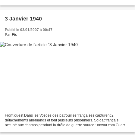
Oslo pour la Finlande. source...
3 Janvier 1940
Publié le 03/01/2007 à 00:47
Par
Fix
Front ouest Dans les Vosges des patrouilles françaises capturent 2
détachements allemands et font plusieurs prisonniers. Soldat français
occupé aux champs pendant la drôle de guerre source : onwar.com Guerre
d'hiver L'aviation finlandaise largue 3 millions...