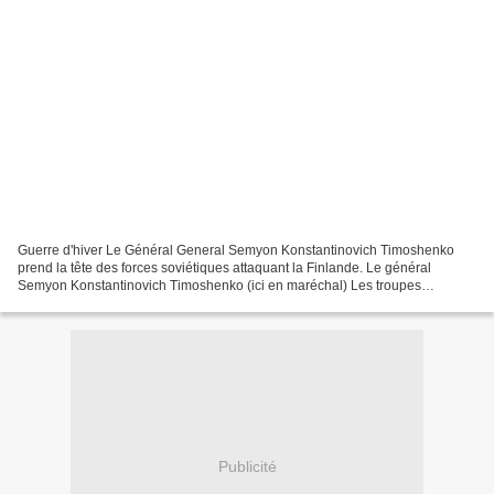
Guerre d'hiver Le Général General Semyon Konstantinovich Timoshenko
prend la tête des forces soviétiques attaquant la Finlande. Le général
Semyon Konstantinovich Timoshenko (ici en maréchal) Les troupes
attaquant l'isthme de Karelie sont réorganisés en...
Publicité