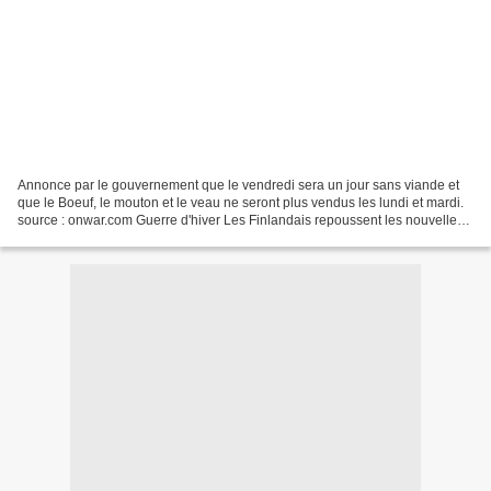
Annonce par le gouvernement que le vendredi sera un jour sans viande et
que le Boeuf, le mouton et le veau ne seront plus vendus les lundi et mardi.
source : onwar.com Guerre d'hiver Les Finlandais repoussent les nouvelles
troupes soviétiques arrivées...