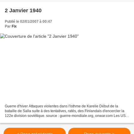
2 Janvier 1940
Publié le 02/01/2007 à 00:47
Par
Fix
Guerre d'hiver Attaques violentes dans l'isthme de Karelie Début de la
bataille de Salla suite à des tentatives, ratés, des Finlandais d'encercler la
122e division soviétique. source : guerre-mondiale.org, onwar.com Les USA
protestent suite aux blocages...