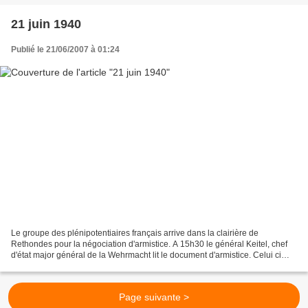
21 juin 1940
Publié le 21/06/2007 à 01:24
Le groupe des plénipotentiaires français arrive dans la clairière de
Rethondes pour la négociation d'armistice. A 15h30 le général Keitel, chef
d'état major général de la Wehrmacht lit le document d'armistice. Celui ci
accuse la France d'être l'agresseur...
Page suivante >