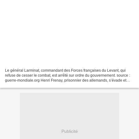
Le général Larminat, commandant des Forces françaises du Levant, qui
refuse de cesser le combat, est arrêté sur ordre du gouvernement. source :
guerre-mondiale.org Henri Frenay, prisonnier des allemands, s’évade et
rejoint la zone libre. source : electionpresidentielle.com...
Publicité