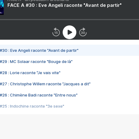
FACE A #30 : Eve Angeli raconte "Avant de partir"
#30 : Eve Angeli raconte "Avant de partir"
#29 : MC Solaar raconte "Bouge de là"
28 : Lorie raconte "Je vais vite"
#27 : Christophe Willem raconte "Jacques a dit"
#26 : Chimène Badi raconte "Entre nous"
#25 : Indochine raconte "3e sexe"
#24 : Zaho raconte "C'est chelou"
#23 : Patrick Bruel raconte "Au café des délices"