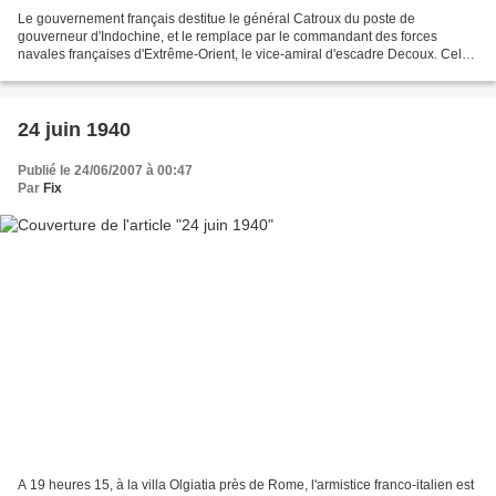
Le gouvernement français destitue le général Catroux du poste de
gouverneur d'Indochine, et le remplace par le commandant des forces
navales françaises d'Extrême-Orient, le vice-amiral d'escadre Decoux. Celui
ci ne sera pas en mesure de prendre ses fonctions...
24 juin 1940
Publié le 24/06/2007 à 00:47
Par
Fix
A 19 heures 15, à la villa Olgiatia près de Rome, l'armistice franco-italien est