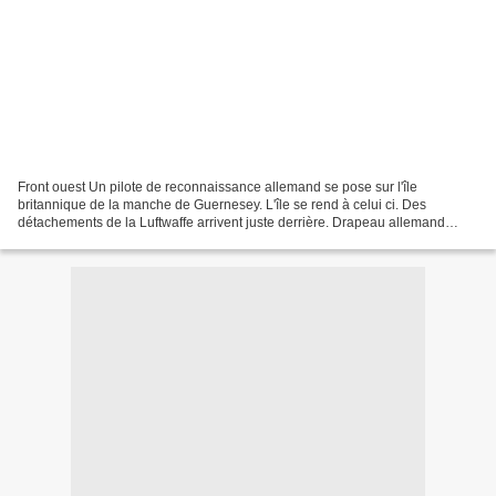
Front ouest Un pilote de reconnaissance allemand se pose sur l'île
britannique de la manche de Guernesey. L'île se rend à celui ci. Des
détachements de la Luftwaffe arrivent juste derrière. Drapeau allemand
flottant sur l'aéroport de Guernesey Soldats...