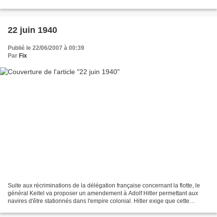
Hitler pris en photo sur le trocadero...
22 juin 1940
Publié le 22/06/2007 à 00:39
Par
Fix
Suite aux récriminations de la délégation française concernant la flotte, le
général Keitel va proposer un amendement à Adolf Hitler permettant aux
navires d'être stationnés dans l'empire colonial. Hitler exige que cette
précision reste verbale et ne...