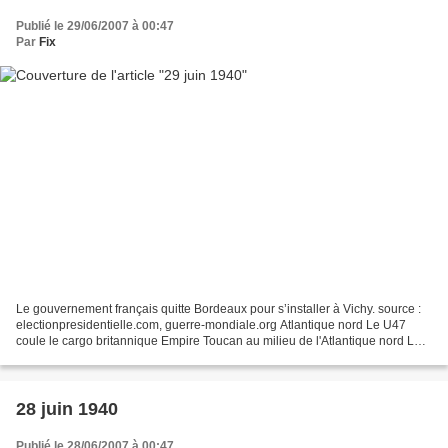
Publié le 29/06/2007 à 00:47
Par
Fix
Le gouvernement français quitte Bordeaux pour s’installer à Vichy. source :
electionpresidentielle.com, guerre-mondiale.org Atlantique nord Le U47
coule le cargo britannique Empire Toucan au milieu de l'Atlantique nord Le
U26 coule le cargo grec Frangoula...
28 juin 1940
Publié le 28/06/2007 à 00:47