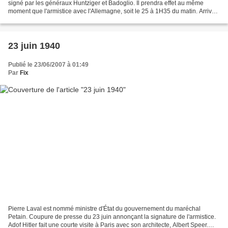
signé par les généraux Huntziger et Badoglio. Il prendra effet au même
moment que l'armistice avec l'Allemagne, soit le 25 à 1H35 du matin. Arrivée
du Massilia, navire transportant...
23 juin 1940
Publié le 23/06/2007 à 01:49
Par
Fix
Pierre Laval est nommé ministre d'État du gouvernement du maréchal
Petain. Coupure de presse du 23 juin annonçant la signature de l'armistice.
Adof Hitler fait une courte visite à Paris avec son architecte, Albert Speer.