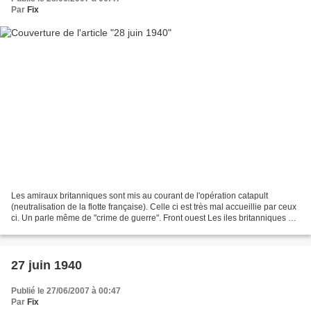
Par
Fix
Les amiraux britanniques sont mis au courant de l'opération catapult
(neutralisation de la flotte française). Celle ci est très mal accueillie par ceux
ci. Un parle même de "crime de guerre". Front ouest Les iles britanniques de
la Manche (Jersey et Guernesey)...
27 juin 1940
Publié le 27/06/2007 à 00:47
Par
Fix