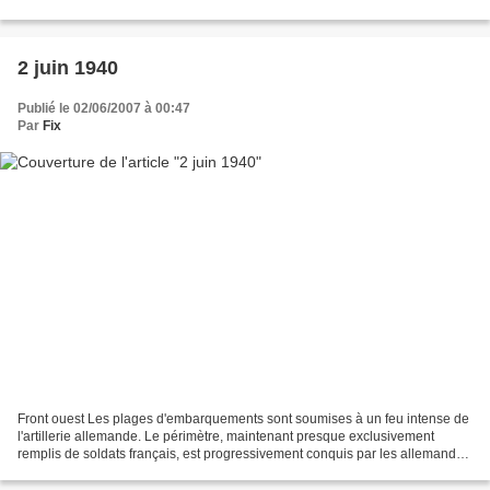
pont et prévoient les opérations...
2 juin 1940
Publié le 02/06/2007 à 00:47
Par
Fix
Front ouest Les plages d'embarquements sont soumises à un feu intense de
l'artillerie allemande. Le périmètre, maintenant presque exclusivement
remplis de soldats français, est progressivement conquis par les allemands
mais ils ne peuvent pas entrer dans...