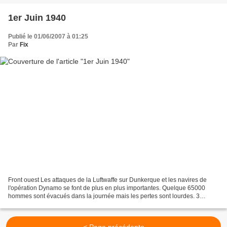
1er Juin 1940
Publié le 01/06/2007 à 01:25
Par
Fix
Front ouest Les attaques de la Luftwaffe sur Dunkerque et les navires de
l'opération Dynamo se font de plus en plus importantes. Quelque 65000
hommes sont évacués dans la journée mais les pertes sont lourdes. 3
destroyers britanniques (HMS Keith, HMS...