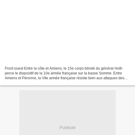
Front ouest Entre la côte et Amiens, le 15e corps blindé du général Hoth
perce le dispositif de la 10e armée française sur la basse Somme. Entre
Amiens et Péronne, la VIIe armée française résiste bien aux attaques des
XIVe et XVIe corps blindés du général...
Publicité