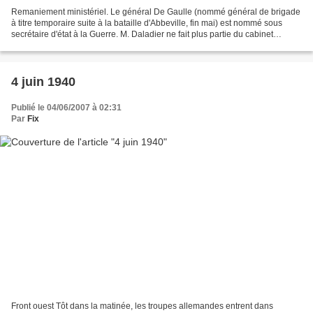
Remaniement ministériel. Le général De Gaulle (nommé général de brigade
à titre temporaire suite à la bataille d'Abbeville, fin mai) est nommé sous
secrétaire d'état à la Guerre. M. Daladier ne fait plus partie du cabinet
Reynaud. Front ouest Début de...
4 juin 1940
Publié le 04/06/2007 à 02:31
Par
Fix
Front ouest Tôt dans la matinée, les troupes allemandes entrent dans