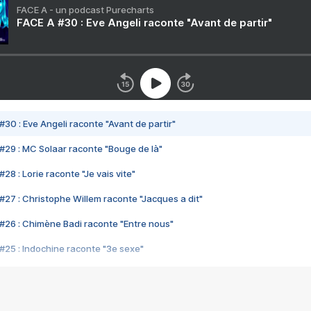
FACE A - un podcast Purecharts
FACE A #30 : Eve Angeli raconte "Avant de partir"
#30 : Eve Angeli raconte "Avant de partir"
#29 : MC Solaar raconte "Bouge de là"
28 : Lorie raconte "Je vais vite"
#27 : Christophe Willem raconte "Jacques a dit"
#26 : Chimène Badi raconte "Entre nous"
#25 : Indochine raconte "3e sexe"
#24 : Zaho raconte "C'est chelou"
#23 : Patrick Bruel raconte "Au café des délices"