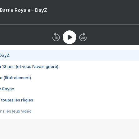
 Battle Royale - DayZ
 DayZ
 a 13 ans (et vous l'avez ignoré)
e (littéralement)
im Rayan
 toutes les règles
s les jeux vidéo
us choquant de Rockstar ? - Le scandale BULLY
e plus moche de Steam