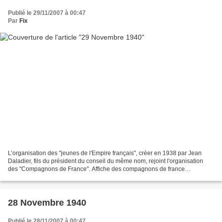
Publié le 29/11/2007 à 00:47
Par
Fix
L’organisation des "jeunes de l'Empire français", créer en 1938 par Jean
Daladier, fils du président du conseil du même nom, rejoint l'organisation
des "Compagnons de France". Affiche des compagnons de france
proclamant leur attachement au chef de l'Etat...
28 Novembre 1940
Publié le 28/11/2007 à 00:47