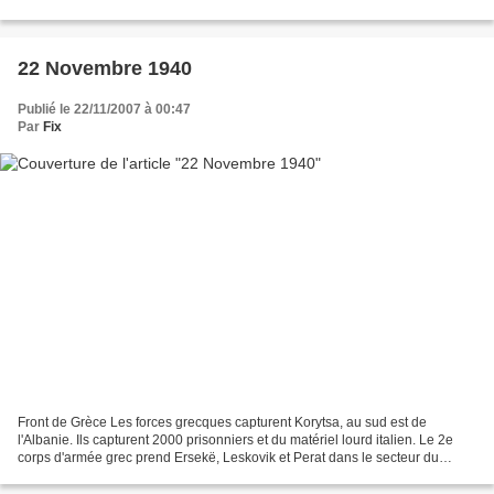
de Rockall et coule les cargos britanniques...
22 Novembre 1940
Publié le 22/11/2007 à 00:47
Par
Fix
Front de Grèce Les forces grecques capturent Korytsa, au sud est de
l'Albanie. Ils capturent 2000 prisonniers et du matériel lourd italien. Le 2e
corps d'armée grec prend Ersekë, Leskovik et Perat dans le secteur du
Grammos Des indécisions dans le commandement...