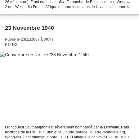
26 décembre). Front ouest La Luftwaffe bombarde Bristol. source : Worldwar-
2.net, Wikipedia Front d'Afrique du nord Incursions de l'aviation italienne sur
la région au sud de...
23 Novembre 1940
Publié le 23/11/2007 à 00:47
Par
Fix
Front ouest Southampton est sévèrement bombardé par la Luftwaffe. Raid
nocturne de la RAF sur Turin et la Ligurie. source : guerre-mondiale.org,
Worldwar-2.net Atlantique nord Le U100 attaque le convoi SC-11 au sud est