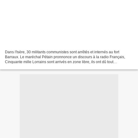
Dans l'Isère, 30 militants communistes sont arrêtés et internés au fort
Barraux. Le maréchal Pétain pronnonce un discours à la radio Français,
Cinquante mille Lorrains sont arrivés en zone libre, ils ont dû tout
abandonner : leur maison, leurs biens,...