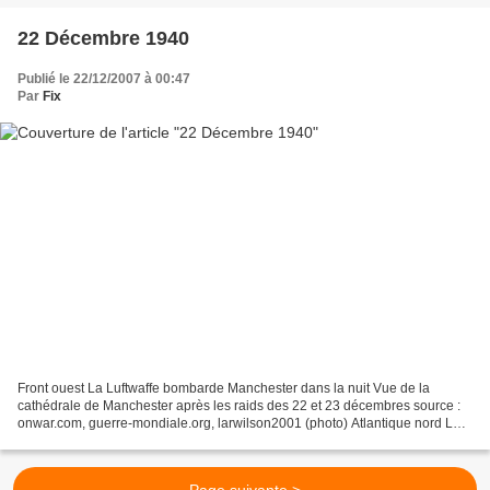
22 Décembre 1940
Publié le 22/12/2007 à 00:47
Par
Fix
Front ouest La Luftwaffe bombarde Manchester dans la nuit Vue de la
cathédrale de Manchester après les raids des 22 et 23 décembres source :
onwar.com, guerre-mondiale.org, larwilson2001 (photo) Atlantique nord Le
sous-marin italien Mocenigo attaque le...