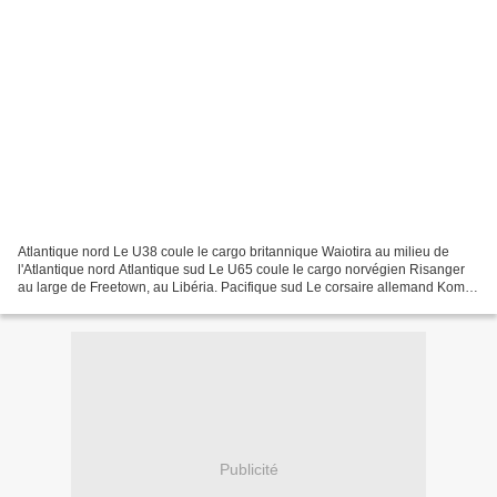
Atlantique nord Le U38 coule le cargo britannique Waiotira au milieu de
l'Atlantique nord Atlantique sud Le U65 coule le cargo norvégien Risanger
au large de Freetown, au Libéria. Pacifique sud Le corsaire allemand Komet
bombarde les installations de...
Publicité