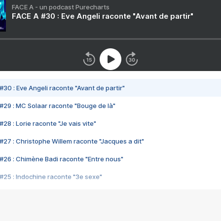
FACE A - un podcast Purecharts
FACE A #30 : Eve Angeli raconte "Avant de partir"
#30 : Eve Angeli raconte "Avant de partir"
#29 : MC Solaar raconte "Bouge de là"
28 : Lorie raconte "Je vais vite"
#27 : Christophe Willem raconte "Jacques a dit"
#26 : Chimène Badi raconte "Entre nous"
#25 : Indochine raconte "3e sexe"
#24 : Zaho raconte "C'est chelou"
#23 : Patrick Bruel raconte "Au café des délices"