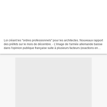
Loi créant les "ordres professionnels" pour les architectes. Nouveaux rapport
des préfets sur le mois de décembre. - L'image de l'armée allemande baisse
dans l'opinion publique française suite à plusieurs facteurs (exactions en
Côte d'or et en Haute-Saône,...