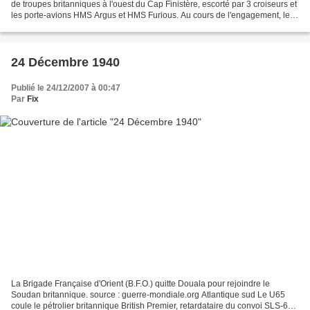
de troupes britanniques à l'ouest du Cap Finistère, escorté par 3 croiseurs et
les porte-avions HMS Argus et HMS Furious. Au cours de l'engagement, le
croiseur britannique HMS...
24 Décembre 1940
Publié le 24/12/2007 à 00:47
Par
Fix
La Brigade Française d'Orient (B.F.O.) quitte Douala pour rejoindre le
Soudan britannique. source : guerre-mondiale.org Atlantique sud Le U65
coule le pétrolier britannique British Premier, retardataire du convoi SLS-60,