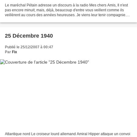
Le maréchal Pétain adresse un discours à la radio Mes chers Amis, Il n'est
pas encore minuit, mais, déjà, beaucoup d'entre vous veillent comme ils
veillèrent au cours des années heureuses. Je viens leur tenir compagnie.
Pour la plupart d'entre vous, ce...
25 Décembre 1940
Publié le 25/12/2007 à 00:47
Par
Fix
Atlantique nord Le croiseur lourd allemand Amiral Hipper attaque un convoi