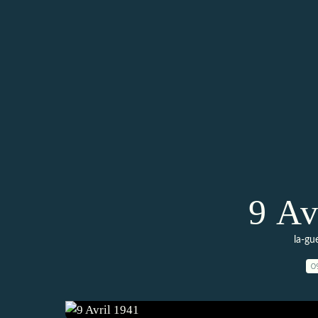
9 Av
la-gu
0