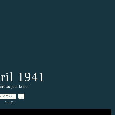
ril 1941
erre-au-jour-le-jour
9.04.2008
…
Par Fix