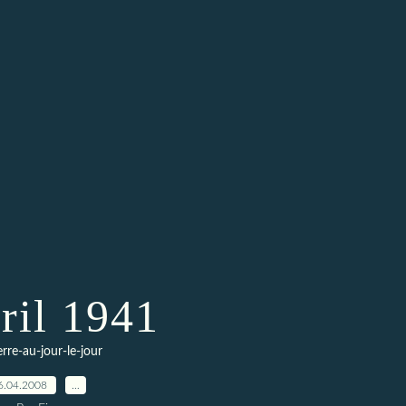
ril 1941
erre-au-jour-le-jour
6.04.2008
…