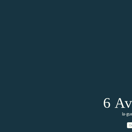
6 Av
la-gu
0