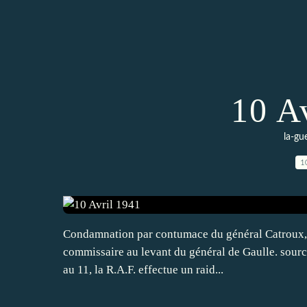
10 A
la-gu
1
Condamnation par contumace du général Catroux, se
commissaire au levant du général de Gaulle. sourc
au 11, la R.A.F. effectue un raid...