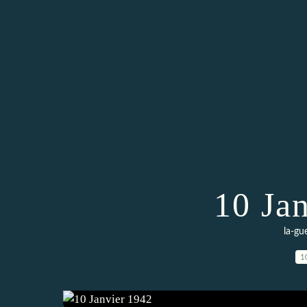
10 Ja
la-gu
1