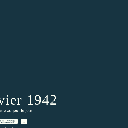
vier 1942
erre-au-jour-le-jour
7.01.2009
…