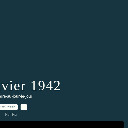
nvier 1942
erre-au-jour-le-jour
0.01.2009
…
Par Fix