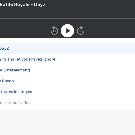
 Battle Royale - DayZ
 DayZ
 a 13 ans (et vous l'avez ignoré)
e (littéralement)
im Rayan
 toutes les règles
s les jeux vidéo
us choquant de Rockstar ? - Le scandale BULLY
e plus moche de Steam