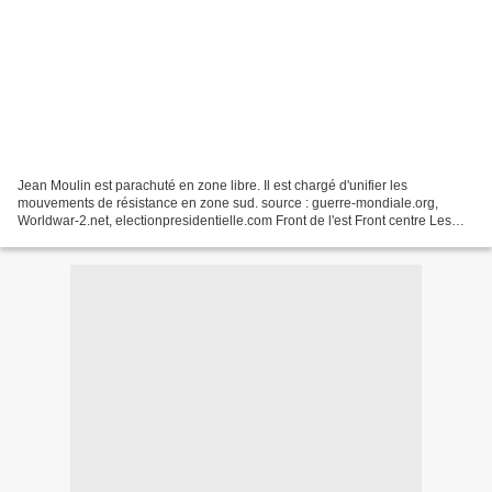
Jean Moulin est parachuté en zone libre. Il est chargé d'unifier les
mouvements de résistance en zone sud. source : guerre-mondiale.org,
Worldwar-2.net, electionpresidentielle.com Front de l'est Front centre Les
forces soviétiques du front de Kalinine...