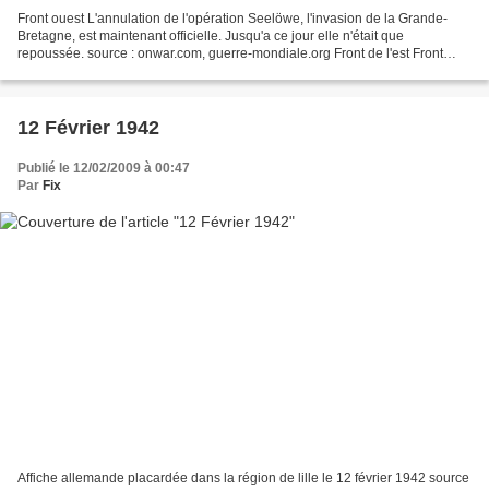
Front ouest L'annulation de l'opération Seelöwe, l'invasion de la Grande-
Bretagne, est maintenant officielle. Jusqu'a ce jour elle n'était que
repoussée. source : onwar.com, guerre-mondiale.org Front de l'est Front
centre L'offensive soviétique continue...
12 Février 1942
Publié le 12/02/2009 à 00:47
Par
Fix
Affiche allemande placardée dans la région de lille le 12 février 1942 source