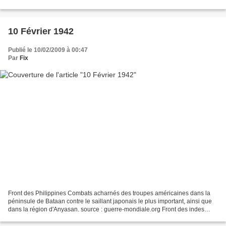
mondiale.org Front de Malaisie Les forces...
10 Février 1942
Publié le 10/02/2009 à 00:47
Par
Fix
Front des Philippines Combats acharnés des troupes américaines dans la
péninsule de Bataan contre le saillant japonais le plus important, ainsi que
dans la région d'Anyasan. source : guerre-mondiale.org Front des indes
néerlandaises Une petite force japonaise...