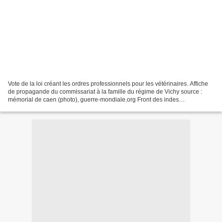
Vote de la loi créant les ordres professionnels pour les vétérinaires. Affiche
de propagande du commissariat à la famille du régime de Vichy source :
mémorial de caen (photo), guerre-mondiale.org Front des indes
néerlandaises Les unités de la RAF et de...