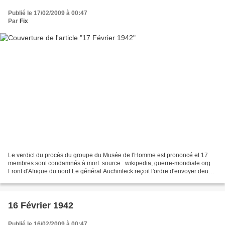
Publié le 17/02/2009 à 00:47
Par
Fix
Le verdict du procès du groupe du Musée de l'Homme est prononcé et 17
membres sont condamnés à mort. source : wikipedia, guerre-mondiale.org
Front d'Afrique du nord Le général Auchinleck reçoit l'ordre d'envoyer deux
divisions en Extrême-Orient. Il n'enverra...
16 Février 1942
Publié le 16/02/2009 à 00:47