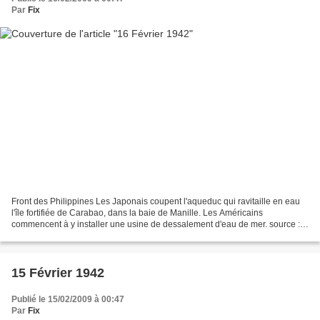
Par
Fix
Front des Philippines Les Japonais coupent l'aqueduc qui ravitaille en eau
l'île fortifiée de Carabao, dans la baie de Manille. Les Américains
commencent à y installer une usine de dessalement d'eau de mer. source :
guerre-mondiale.org Front des indes...
15 Février 1942
Publié le 15/02/2009 à 00:47
Par
Fix