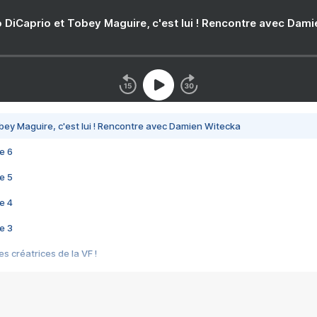
 DiCaprio et Tobey Maguire, c'est lui ! Rencontre avec Dam
bey Maguire, c'est lui ! Rencontre avec Damien Witecka
e 6
e 5
e 4
e 3
s créatrices de la VF !
e 2
e 1