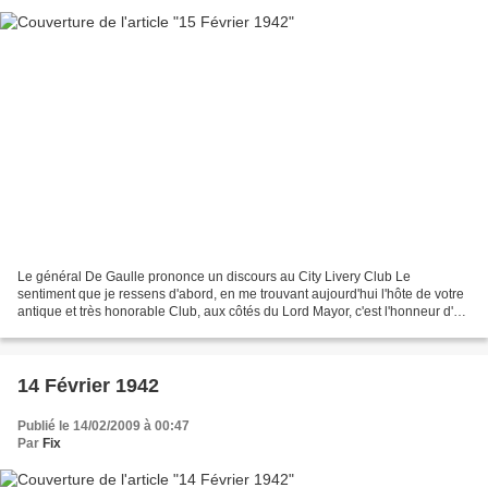
Le général De Gaulle prononce un discours au City Livery Club Le
sentiment que je ressens d'abord, en me trouvant aujourd'hui l'hôte de votre
antique et très honorable Club, aux côtés du Lord Mayor, c'est l'honneur d'y
être reçu. Je sais ce que chacun...
14 Février 1942
Publié le 14/02/2009 à 00:47
Par
Fix