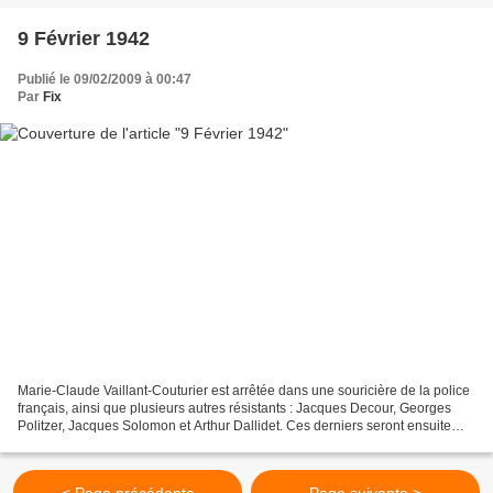
9 Février 1942
Publié le 09/02/2009 à 00:47
Par
Fix
Marie-Claude Vaillant-Couturier est arrêtée dans une souricière de la police
français, ainsi que plusieurs autres résistants : Jacques Decour, Georges
Politzer, Jacques Solomon et Arthur Dallidet. Ces derniers seront ensuite
remis aux allemands, qui les...