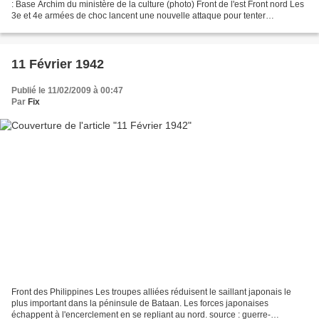
: Base Archim du ministère de la culture (photo) Front de l'est Front nord Les
3e et 4e armées de choc lancent une nouvelle attaque pour tenter
d'encercler de nouvelles troupes...
11 Février 1942
Publié le 11/02/2009 à 00:47
Par
Fix
Front des Philippines Les troupes alliées réduisent le saillant japonais le
plus important dans la péninsule de Bataan. Les forces japonaises
échappent à l'encerclement en se repliant au nord. source : guerre-