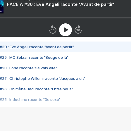
FACE A #30 : Eve Angeli raconte "Avant de partir"
#30 : Eve Angeli raconte "Avant de partir"
#29 : MC Solaar raconte "Bouge de là"
28 : Lorie raconte "Je vais vite"
#27 : Christophe Willem raconte "Jacques a dit"
#26 : Chimène Badi raconte "Entre nous"
#25 : Indochine raconte "3e sexe"
#24 : Zaho raconte "C'est chelou"
#23 : Patrick Bruel raconte "Au café des délices"