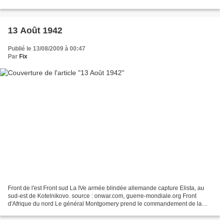
réussit à s'échapper vers...
13 Août 1942
Publié le 13/08/2009 à 00:47
Par
Fix
Front de l'est Front sud La IVe armée blindée allemande capture Elista, au
sud-est de Kotelnikovo. source : onwar.com, guerre-mondiale.org Front
d'Afrique du nord Le général Montgomery prend le commandement de la
VIIIe armée britannique 2 jours avant...