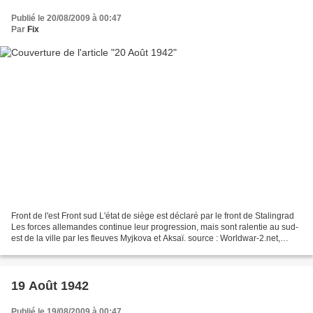
Publié le 20/08/2009 à 00:47
Par
Fix
Front de l'est Front sud L'état de siège est déclaré par le front de Stalingrad
Les forces allemandes continue leur progression, mais sont ralentie au sud-
est de la ville par les fleuves Myjkova et Aksaï. source : Worldwar-2.net,
guerre-mondiale.org Front...
19 Août 1942
Publié le 19/08/2009 à 00:47