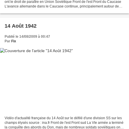
ont le droit de paraître en Union Soviétique Front de l'est Front du Caucase
L'avance allemande dans le Caucase continue, principalement autour de
Georgivesk. source : Worldwar-2.net,...
14 Août 1942
Publié le 14/08/2009 à 00:47
Par
Fix
Vidéo d'actualité française du 14 Août sur le défilé d'une division SS sur les
champs élysés source : ina.fr Front de l'est Front sud La VIe armée a terminé
la conquête des abords du Don, mais de nombreux soldats soviétiques ont