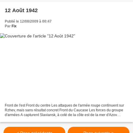
12 Août 1942
Publié le 12/08/2009 à 00:47
Par
Fix
Front de l'est Front du centre Les attaques de l'armée rouge continuent sur
Rzhev, mais sans résultat concret Front du Caucase Les forces du groupe
d'armées A capturent Slaviansk, à coté de la côte est de la mer d'Azov
source : Worldwar-2.net, guerre-mondiale.org...