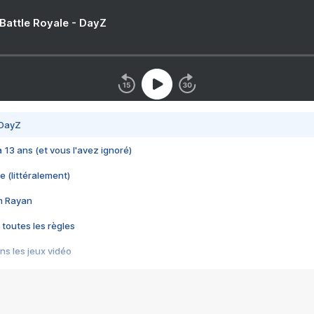
 Battle Royale - DayZ
 DayZ
 a 13 ans (et vous l'avez ignoré)
e (littéralement)
im Rayan
 toutes les règles
s les jeux vidéo
us choquant de Rockstar ? - Le scandale BULLY
e plus moche de Steam