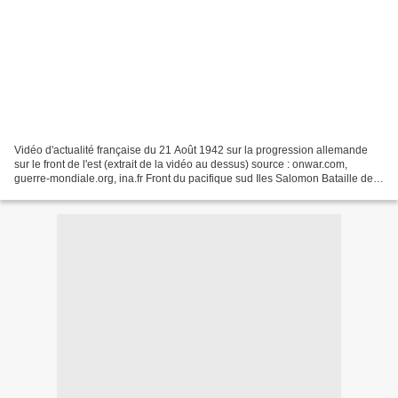
Vidéo d'actualité française du 21 Août 1942 sur la progression allemande
sur le front de l'est (extrait de la vidéo au dessus) source : onwar.com,
guerre-mondiale.org, ina.fr Front du pacifique sud Iles Salomon Bataille de
la Tenaru A 1h30 la force Ichiki...