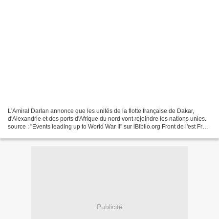
L'Amiral Darlan annonce que les unités de la flotte française de Dakar,
d'Alexandrie et des ports d'Afrique du nord vont rejoindre les nations unies.
source : "Events leading up to World War II" sur iBiblio.org Front de l'est Front
sud Autour de Stalingrad,...
Publicité