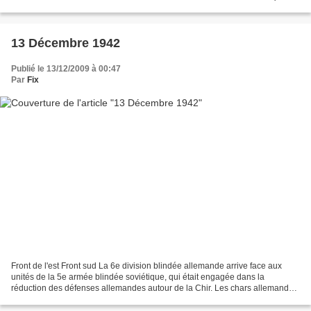
et y efface les conséquences...
13 Décembre 1942
Publié le 13/12/2009 à 00:47
Par
Fix
Front de l'est Front sud La 6e division blindée allemande arrive face aux
unités de la 5e armée blindée soviétique, qui était engagée dans la
réduction des défenses allemandes autour de la Chir. Les chars allemands
engagent les chars soviétiques, provoquant...