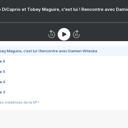
 DiCaprio et Tobey Maguire, c'est lui ! Rencontre avec Dam
bey Maguire, c'est lui ! Rencontre avec Damien Witecka
e 6
e 5
e 4
e 3
s créatrices de la VF !
e 2
e 1