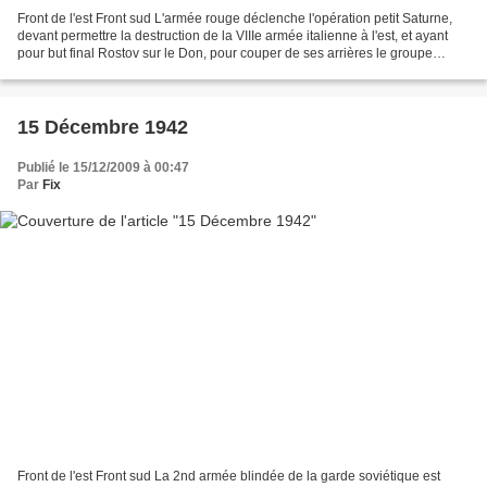
Front de l'est Front sud L'armée rouge déclenche l'opération petit Saturne,
devant permettre la destruction de la VIIIe armée italienne à l'est, et ayant
pour but final Rostov sur le Don, pour couper de ses arrières le groupe
d'armées du Don, occupé dans...
15 Décembre 1942
Publié le 15/12/2009 à 00:47
Par
Fix
Front de l'est Front sud La 2nd armée blindée de la garde soviétique est