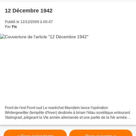
12 Décembre 1942
Publié le 12/12/2009 à 00:47
Par
Fix
Front de l'est Front sud Le maréchal Manstein lance l'opération
Wintergewitter (tempête d'hiver) destinée à briser l'étau soviétique entourant
Stalingrad, piégeant la VIe armée allemande et une partie de la IVe armée
blindée allemande. Pour ce faire le...