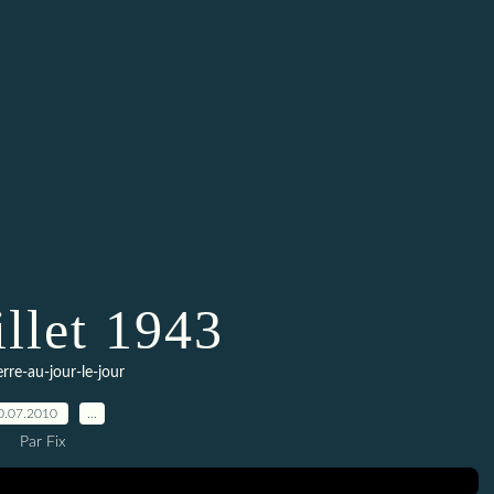
illet 1943
erre-au-jour-le-jour
0.07.2010
…
Par Fix