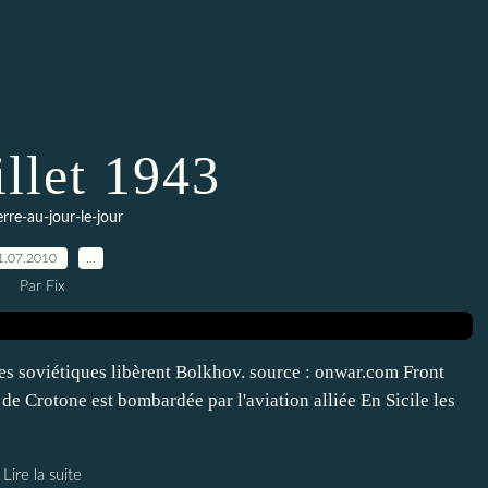
illet 1943
erre-au-jour-le-jour
1.07.2010
…
Par Fix
, les soviétiques libèrent Bolkhov. source : onwar.com Front
e de Crotone est bombardée par l'aviation alliée En Sicile les
Lire la suite