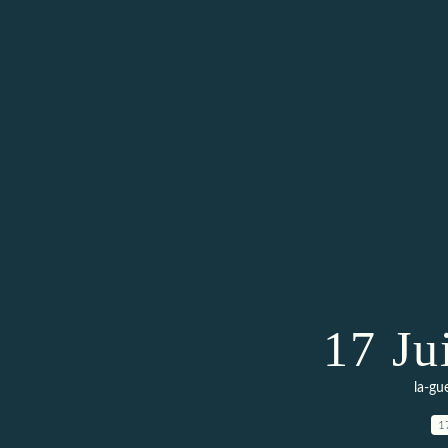
17 Ju
la-gu
1