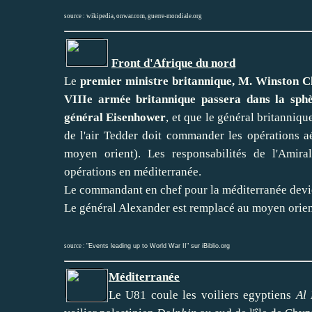
source :
wikipedia
,
onwar.com
,
guerre-mondiale.org
Front d'Afrique du nord
Le
premier ministre britannique, M. Winston C
VIIIe armée britannique passera dans la sph
général Eisenhower
, et que le général britanni
de l'air Tedder doit commander les opérations a
moyen orient). Les responsabilités de l'Amir
opérations en méditerranée.
Le commandant en chef pour la méditerranée devie
Le général Alexander est remplacé au moyen orien
source :
"Events leading up to World War II" sur iBiblio.org
Méditerranée
Le U81 coule les voiliers egyptiens
Al