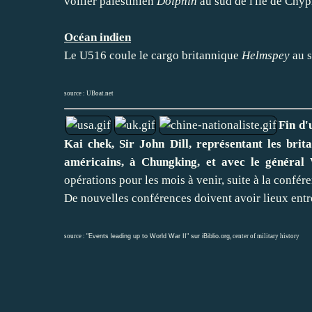
voilier palestinien
Dolphin
au sud de l'île de Chyp
Océan indien
Le U516 coule le cargo britannique
Helmspey
au s
source :
UBoat.net
Fin d'
Kai chek, Sir John Dill, représentant les brit
américains, à Chungking, et avec le général 
opérations pour les mois à venir, suite à la confé
De nouvelles conférences doivent avoir lieux entr
source :
"Events leading up to World War II" sur iBiblio.org
,
center of military history