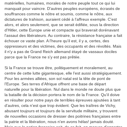
matérielles, humaines, morales de notre peuple tout ce qui lui
manquait pour vaincre. D'autres peuples européens, écrasés de
souffrances comme le nôtre et soumis, comme le nôtre, aux
dictatures de trahison, auraient cédé à l'affreux exemple. C'est
alors, et alors seulement, que se serait édifiée, sous la direction
d'Hitler, cette Europe unie et compacte qui braverait dorénavant
l'assaut des libérateurs. Au contraire, la résistance française a fait
échouer ce vaste plan. A l'heure qu'il est, il y a, certes, des
oppresseurs et des victimes, des occupants et des révoltés. Mais
il n'y a pas de Grand Reich allemand étayé de vassaux dociles
parce que la France ne s'y est pas prêtée.
Si la France se trouve être, politiquement et moralement, au
centre de cette lutte gigantesque, elle l'est aussi stratégiquement.
Pour les armées alliées, son sol natal est la tête de pont de
l'Europe. Ses terres d'Afrique offrent une base de départ
naturelle pour la libération. Nul dans le monde ne doute plus que
la bataille de la décision portera le nom de la France. Qu'il doive
en résulter pour notre pays de terribles épreuves ajoutées à tant
d'autres, cela n'est que trop évident. Que les traîtres de Vichy,
abusant toujours et toujours de la servitude militaire, y trouvent
de nouvelles occasions de dresser des poitrines françaises entre
la patrie et la libération, nous n'en avons hélas! jamais douté.
Mais que la nation française soit, de ce fait, en mesure d'apporter