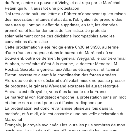
du Parc, centre du pouvoir à Vichy, et est reçu par le Maréchal
Pétain qui lui lit aussitôt une protestation
J'ai reçu cette nuit une lettre du Führer m'annonçant qu'en raison
des nécessités militaires il était dans l'obligation de prendre des
mesures qui ont pour effet de supprimer, en fait, les données
premières et les fondements de l'armistice. Je proteste
solennellement contre ces décisions incompatibles avec les
conventions d'armistice.
Cette proclamation a été rédigé entre 6h30 et 9h50, au terme
d'une réunion orageuse dans le bureau du Maréchal où se
trouvaient, outre ce dernier, le général Weygand, le contre-amiral
Auphan, secrétaire d'état à la marine, le docteur Menetrel, M.
Rochat, Secrétaire général aux Affaires étrangères, et l'amiral
Platon, secrétaire d'état à la coordination des forces armées.
Alors que ce dernier déclarait qu'il valait mieux ne pas se presser
de protester, le général Weygand exaspéré lui aurait rétorqué
Amiral, c'est effroyable, vous êtes la honte de la France.
Le maréchal von Rundstedt empoche la protestation sans un mot
et donne son accord pour sa diffusion radiophonique.
La protestation est donc retransmise plusieurs fois dans la
matinée, et à midi, elle est assortie d'une nouvelle déclaration du
Maréchal
Français, je croyais avoir vécu les jours les plus sombres de mon
existence. La situation d'aujourd'hui me rappelle les mauvais