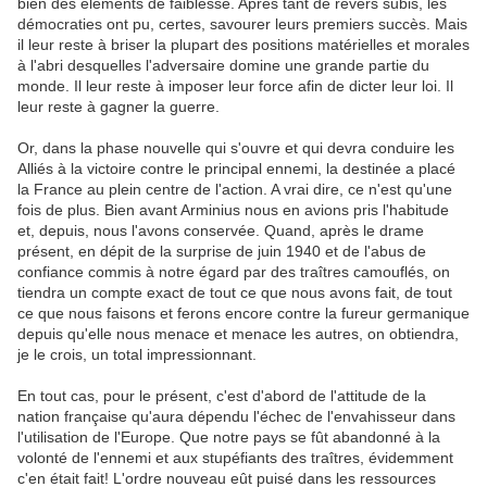
bien des éléments de faiblesse. Après tant de revers subis, les
démocraties ont pu, certes, savourer leurs premiers succès. Mais
il leur reste à briser la plupart des positions matérielles et morales
à l'abri desquelles l'adversaire domine une grande partie du
monde. Il leur reste à imposer leur force afin de dicter leur loi. Il
leur reste à gagner la guerre.
Or, dans la phase nouvelle qui s'ouvre et qui devra conduire les
Alliés à la victoire contre le principal ennemi, la destinée a placé
la France au plein centre de l'action. A vrai dire, ce n'est qu'une
fois de plus. Bien avant Arminius nous en avions pris l'habitude
et, depuis, nous l'avons conservée. Quand, après le drame
présent, en dépit de la surprise de juin 1940 et de l'abus de
confiance commis à notre égard par des traîtres camouflés, on
tiendra un compte exact de tout ce que nous avons fait, de tout
ce que nous faisons et ferons encore contre la fureur germanique
depuis qu'elle nous menace et menace les autres, on obtiendra,
je le crois, un total impressionnant.
En tout cas, pour le présent, c'est d'abord de l'attitude de la
nation française qu'aura dépendu l'échec de l'envahisseur dans
l'utilisation de l'Europe. Que notre pays se fût abandonné à la
volonté de l'ennemi et aux stupéfiants des traîtres, évidemment
c'en était fait! L'ordre nouveau eût puisé dans les ressources