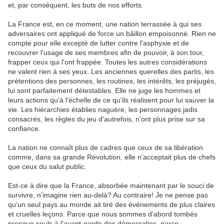
et, par conséquent, les buts de nos efforts.
La France est, en ce moment, une nation terrassée à qui ses
adversaires ont appliqué de force un bâillon empoisonné. Rien ne
compte pour elle excepté de lutter contre l'asphyxie et de
recouvrer l'usage de ses membres afin de pouvoir, à son tour,
frapper ceux qui l'ont frappée. Toutes les autres considérations
ne valent rien à ses yeux. Les anciennes querelles des partis, les
prétentions des personnes, les routines, les intérêts, les préjugés,
lui sont parfaitement détestables. Elle ne juge les hommes et
leurs actions qu'à l'échelle de ce qu'ils réalisent pour lui sauver la
vie. Les hiérarchies établies naguère, les personnages jadis
consacrés, les règles du jeu d'autrefois, n'ont plus prise sur sa
confiance.
La nation ne connaît plus de cadres que ceux de sa libération
comme, dans sa grande Révolution, elle n'acceptait plus de chefs
que ceux du salut public.
Est-ce à dire que la France, absorbée maintenant par le souci de
survivre, n'imagine rien au-delà? Au contraire! Je ne pense pas
qu'un seul pays au monde ait tiré des événements de plus claires
et cruelles leçons. Parce que nous sommes d'abord tombés
presque seuls à l'avant-garde des démocraties, parce