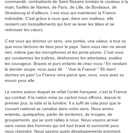
commandé; combattants de Saint-Nazaire tombés le couteau à la
main; fusillés de Nantes, de Paris, de Lille, de Bordeaux, de
Strasbourg et d'ailleurs, c'est vous qui maintenez la France
indivisible. C'est grâce à vous que, dans son malheur, elle
ressent ces tressaillements qui font se lever les têtes et se
redresser les cœurs.
C'est vous qui donnez un sens, une portée, une valeur, à tout ce
que nous tâchons de faire pour le pays. Sans vous rien ne serait
rien, même pas les microphones et les porte-plume. C'est vous
qui condamnez les traîtres, déshonorez les attentistes, exaltez
les courageux. Braves et purs enfants de chez nous ! En rendant
le dernier soupir, vous avez dit : " Vive la France! " Eh bien!
dormez en paix! La France vivra parce que, vous, vous avez su
mourir pour elle.
Le centre autour duquel se refait l'unité française, c'est la France
qui combat. A la nation mise au cachot nous offrons, depuis le
premier jour, la lutte et la lumière. Il a suffi de cela pour que le
courant national se canalise dans notre sens. Nous avons
entendu, quelquefois, parler de territoires, de troupes, de
groupements, qui se sont ralliés à nous. Nous voyons arriver
sans cesse des hommes qui ont tout bravé et surmonté pour
nous rejoindre. Nous savons quels développements prennent,