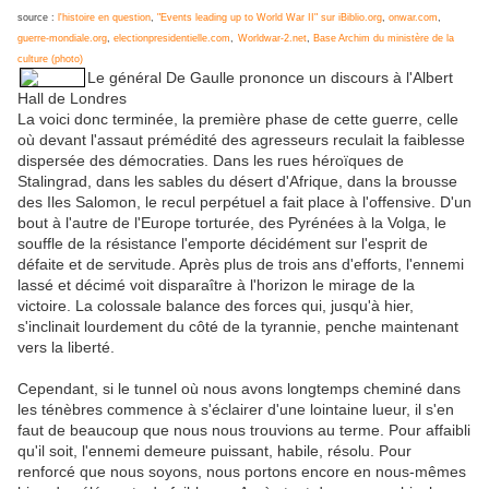
source :
l'histoire en question
,
"Events leading up to World War II" sur iBiblio.org
,
onwar.com
,
guerre-mondiale.org
,
electionpresidentielle.com
,
Worldwar-2.net
,
Base Archim du ministère de la
culture (photo)
Le général De Gaulle prononce un discours à l'Albert
Hall de Londres
La voici donc terminée, la première phase de cette guerre, celle
où devant l'assaut prémédité des agresseurs reculait la faiblesse
dispersée des démocraties. Dans les rues héroïques de
Stalingrad, dans les sables du désert d'Afrique, dans la brousse
des Iles Salomon, le recul perpétuel a fait place à l'offensive. D'un
bout à l'autre de l'Europe torturée, des Pyrénées à la Volga, le
souffle de la résistance l'emporte décidément sur l'esprit de
défaite et de servitude. Après plus de trois ans d'efforts, l'ennemi
lassé et décimé voit disparaître à l'horizon le mirage de la
victoire. La colossale balance des forces qui, jusqu'à hier,
s'inclinait lourdement du côté de la tyrannie, penche maintenant
vers la liberté.
Cependant, si le tunnel où nous avons longtemps cheminé dans
les ténèbres commence à s'éclairer d'une lointaine lueur, il s'en
faut de beaucoup que nous nous trouvions au terme. Pour affaibli
qu'il soit, l'ennemi demeure puissant, habile, résolu. Pour
renforcé que nous soyons, nous portons encore en nous-mêmes