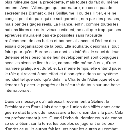
plus ruineuse que la précédente, mais toutes du fait du même
ennemi. Avec l'Allemagne qui, par nature, ne cesse pas de
sécréter des Bismarck, des Guillaume II ou des Hitler, elle ne
conçoit point de paix qui ne soit garantie, non par des phrases,
mais par des gages réels. La France, enfin, comme toutes les
nations libres de notre vieux continent, ne sait que trop que ses
épreuves n'auraient pas été possibles sans l'absurde
relâchement de ses belles et bonnes alliances et l'échec des
essais d'organisation de la paix. Elle souhaite, désormais, tout
faire pour qu'en Europe ceux dont les intérêts, le souci de leur
défense et les besoins de leur développement sont conjugués
avec les siens se lient à elle, comme elle-même à eux, d'une
manière pratique et durable. En même temps, elle entend jouer
le rôle qui revient à son effort et à son génie dans un système
mondial tel que celui qu'a défini la Charte de l'Atlantique et qui
tiendrait à placer le progrès et la sécurité de tous sur une base
internationale.
Dans un message qu'il adressait récemment à Staline, le
Président des États-Unis disait que l'union des Alliés dans cette
guerre était le prélude nécessaire à leur union dans la paix. Cela
est profondément juste. Quand l'écho du dernier coup de canon
se sera éteint sur la terre, les peuples se jugeront entre eux
d'après ce qu'ils auront fait les uns pour les autres au combat.