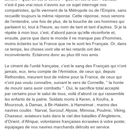
n'est-il pas vrai nous n'avons sur ce sujet interrogé nos
compatriotes, qu'ils viennent de la Métropole ou de l'Empire, sans
recueillir toujours la même réponse. Cette réponse, nous venons
de l'entendre, une fois de plus, de la bouche de ces hommes qui
parlaient ici, tout à l'heure, au nom de tant et tant d'autres. Si je la
répète à mon tour, c'est, d'abord parce qu'elle réconforte et,
ensuite, parce que dans le monde il ne manque pas d'hommes,
moins éclairés sur la France que ne le sont les Français. Or, dans
ce temps, les choses vont vite et les retards ont des
inconvénients. Eclairons donc au plus tôt nos amis.
Le ciment de l'unité française, c'est le sang des Français qui n'ont
jamais, eux, tenu compte de l'Armistice, de ceux qui, depuis
Rethondes, meurent tout de même pour la France, de ceux qui
n'ont pas voulu connaître, suivant le vers de Corneille, " la honte
de mourir sans avoir combattu ". Oui, le sacrifice total accepté
par certains pour le salut de tous, voilà d'abord ce qui rassemble
les enfants de la patrie. Soldats morts à Keren, à Koufra, à
Mourzouk, à Damas, à Bir-Hakeim, à Hameimat ; marins des
navires coulés : Narval, Surcouf, Alysse, Mimosa, Poulmic, Viking,
Chasseur, aviateurs tués dans le ciel des batailles d'Angleterre,
d'Orient, d'Afrique; volontaires françaises écrasées à votre poste;
équipages de nos navires marchands détruits en service