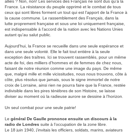
alliés ? Non, non! Les services des Français ne sont dus qu'à la
France. La résistance du peuple opprimé et le combat de tous
ceux qui sont libres forment un tout qui est l'apport de la France à
la cause commune. Le rassemblement des Français, dans la
lutte proprement française et sous une loi uniquement française,
est indispensable à l'accord de la nation avec les Nations Unies
autant qu'au salut public.
Aujourd'hui, la France se recueille dans une seule espérance et
dans une seule volonté. Elle le fait tout entière à la seule
exception des traîtres. Ici se trouvent rassemblés, pour un même
acte de foi, des milliers d'hommes et de femmes de chez nous,
faisant de notre réunion comme une image du pays. De même
que, malgré mille et mille vicissitudes, nous nous trouvons, côte à
côte, plus résolus que jamais, sous le signe immortel de notre
croix de Lorraine, ainsi rien ne pourra faire que la France, restée
indivisible dans les pires ténèbres de son Histoire, se laisse
diviser au moment où la radieuse aurore se dessine à l'horizon.
Un seul combat pour une seule patrie!
Le
général De Gaulle prononce ensuite un discours à la
radio de Londres
suite à l'occupation de la zone libre.
Le 18 juin 1940, j'invitais les officiers, soldats, marins, aviateurs