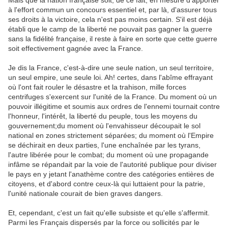
à l'effort commun un concours essentiel et, par là, d'assurer tous
ses droits à la victoire, cela n'est pas moins certain. S'il est déjà
établi que le camp de la liberté ne pouvait pas gagner la guerre
sans la fidélité française, il reste à faire en sorte que cette guerre
soit effectivement gagnée avec la France.
Je dis la France, c'est-à-dire une seule nation, un seul territoire,
un seul empire, une seule loi. Ah! certes, dans l'abîme effrayant
où l'ont fait rouler le désastre et la trahison, mille forces
centrifuges s'exercent sur l'unité de la France. Du moment où un
pouvoir illégitime et soumis aux ordres de l'ennemi tournait contre
l'honneur, l'intérêt, la liberté du peuple, tous les moyens du
gouvernement;du moment où l'envahisseur découpait le sol
national en zones strictement séparées; du moment où l'Empire
se déchirait en deux parties, l'une enchaînée par les tyrans,
l'autre libérée pour le combat; du moment où une propagande
infâme se répandait par la voie de l'autorité publique pour diviser
le pays en y jetant l'anathème contre des catégories entières de
citoyens, et d'abord contre ceux-là qui luttaient pour la patrie,
l'unité nationale courait de bien graves dangers.
Et, cependant, c'est un fait qu'elle subsiste et qu'elle s'affermit.
Parmi les Français dispersés par la force ou sollicités par le