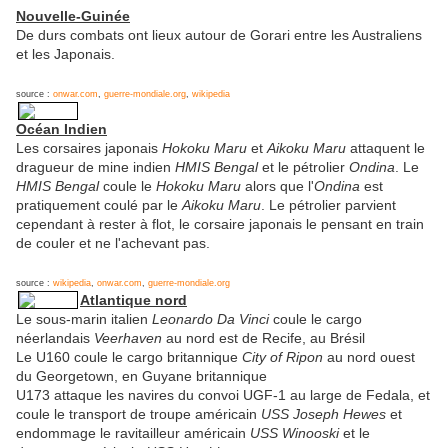
Nouvelle-Guinée
De durs combats ont lieux autour de Gorari entre les Australiens
et les Japonais.
source :
onwar.com
,
guerre-mondiale.org
,
wikipedia
Océan Indien
Les corsaires japonais
Hokoku Maru
et
Aikoku Maru
attaquent le
dragueur de mine indien
HMIS Bengal
et le pétrolier
Ondina
. Le
HMIS Bengal
coule le
Hokoku Maru
alors que l'
Ondina
est
pratiquement coulé par le
Aikoku Maru
. Le pétrolier parvient
cependant à rester à flot, le corsaire japonais le pensant en train
de couler et ne l'achevant pas.
source :
wikipedia
,
onwar.com
,
guerre-mondiale.org
Atlantique nord
Le sous-marin italien
Leonardo Da Vinci
coule le cargo
néerlandais
Veerhaven
au nord est de Recife, au Brésil
Le U160 coule le cargo britannique
City of Ripon
au nord ouest
du Georgetown, en Guyane britannique
U173 attaque les navires du convoi UGF-1 au large de Fedala, et
coule le transport de troupe américain
USS Joseph Hewes
et
endommage le ravitailleur américain
USS Winooski
et le