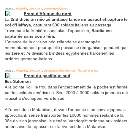
source :
wikipedia
,
onwar.com
,
guerre-mondiale.org
Front d'Afrique du nord
La
2nd division néo zélandaise lance un assaut et capture le
col d'Halfaya
, capturant 600 soldats italiens au passage.
Traversant la frontière sans plus d'opposition,
Bardia est
capturée sans coup férir.
L'avance de la division néo zélandaise est stoppée
momentanément pour qu'elle puisse se réorganiser, pendant que
les 1ere et 7e divisions blindées égyptiennes harcèlent les
arrières germano-italiens.
source :
wikipedia
,
onwar.com
,
electionpresidentielle.com
,
The world at war
Front du pacifique sud
Iles Salomon
A la pointe Koli, le trou dans l'encerclement de la poche est fermé
par les soldats américains. Seul 2000 à 3000 soldats japonais ont
réussit à s'échapper vers le sud.
A l'ouest de la Matanikau, devant l'annonce d'un convoi japonais
approchant, sensé transporter les 10000 hommes restant de la
38e division japonaise, le général Vandegrift ordonne aux soldats
américains de repasser sur la rive est de la Matanikau.