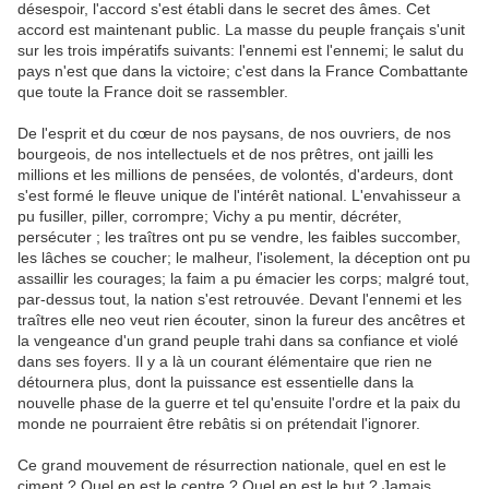
désespoir, l'accord s'est établi dans le secret des âmes. Cet
accord est maintenant public. La masse du peuple français s'unit
sur les trois impératifs suivants: l'ennemi est l'ennemi; le salut du
pays n'est que dans la victoire; c'est dans la France Combattante
que toute la France doit se rassembler.
De l'esprit et du cœur de nos paysans, de nos ouvriers, de nos
bourgeois, de nos intellectuels et de nos prêtres, ont jailli les
millions et les millions de pensées, de volontés, d'ardeurs, dont
s'est formé le fleuve unique de l'intérêt national. L'envahisseur a
pu fusiller, piller, corrompre; Vichy a pu mentir, décréter,
persécuter ; les traîtres ont pu se vendre, les faibles succomber,
les lâches se coucher; le malheur, l'isolement, la déception ont pu
assaillir les courages; la faim a pu émacier les corps; malgré tout,
par-dessus tout, la nation s'est retrouvée. Devant l'ennemi et les
traîtres elle neo veut rien écouter, sinon la fureur des ancêtres et
la vengeance d'un grand peuple trahi dans sa confiance et violé
dans ses foyers. Il y a là un courant élémentaire que rien ne
détournera plus, dont la puissance est essentielle dans la
nouvelle phase de la guerre et tel qu'ensuite l'ordre et la paix du
monde ne pourraient être rebâtis si on prétendait l'ignorer.
Ce grand mouvement de résurrection nationale, quel en est le
ciment ? Quel en est le centre ? Quel en est le but ? Jamais,