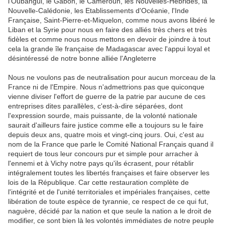
l'Oubangui, le Gabon, le Cameroun, les Nouvelles-Hébrides, la
Nouvelle-Calédonie, les Etablissements d'Océanie, l'Inde
Française, Saint-Pierre-et-Miquelon, comme nous avons libéré le
Liban et la Syrie pour nous en faire des alliés très chers et très
fidèles et comme nous nous mettons en devoir de joindre à tout
cela la grande île française de Madagascar avec l'appui loyal et
désintéressé de notre bonne alliée l'Angleterre
Nous ne voulons pas de neutralisation pour aucun morceau de la
France ni de l'Empire. Nous n'admettrions pas que quiconque
vienne diviser l'effort de guerre de la patrie par aucune de ces
entreprises dites parallèles, c'est-à-dire séparées, dont
l'expression sourde, mais puissante, de la volonté nationale
saurait d'ailleurs faire justice comme elle a toujours su le faire
depuis deux ans, quatre mois et vingt-cinq jours. Oui, c'est au
nom de la France que parle le Comité National Français quand il
requiert de tous leur concours pur et simple pour arracher à
l'ennemi et à Vichy notre pays qu'ils écrasent, pour rétablir
intégralement toutes les libertés françaises et faire observer les
lois de la République. Car cette restauration complète de
l'intégrité et de l'unité territoriales et impériales françaises, cette
libération de toute espèce de tyrannie, ce respect de ce qui fut,
naguère, décidé par la nation et que seule la nation a le droit de
modifier, ce sont bien là les volontés immédiates de notre peuple