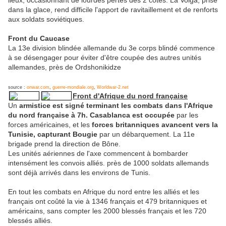
dans la glace, rend difficile l'apport de ravitaillement et de renforts
aux soldats soviétiques.
Front du Caucase
La 13e division blindée allemande du 3e corps blindé commence
à se désengager pour éviter d'être coupée des autres unités
allemandes, près de Ordshonikidze
source :
onwar.com
,
guerre-mondiale.org
,
Worldwar-2.net
Front d'Afrique du nord française
Un
armistice est signé terminant les combats dans l'Afrique
du nord française à 7h. Casablanca est occupée
par les
forces américaines, et les
forces britanniques avancent vers la
Tunisie, capturant Bougie
par un débarquement. La 11e
brigade prend la direction de Bône.
Les unités aériennes de l'axe commencent à bombarder
intensément les convois alliés. près de 1000 soldats allemands
sont déjà arrivés dans les environs de Tunis.
En tout les combats en Afrique du nord entre les alliés et les
français ont coûté la vie à 1346 français et 479 britanniques et
américains, sans compter les 2000 blessés français et les 720
blessés alliés.