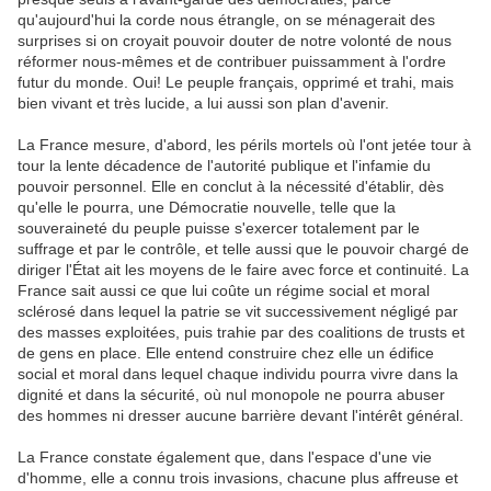
qu'aujourd'hui la corde nous étrangle, on se ménagerait des
surprises si on croyait pouvoir douter de notre volonté de nous
réformer nous-mêmes et de contribuer puissamment à l'ordre
futur du monde. Oui! Le peuple français, opprimé et trahi, mais
bien vivant et très lucide, a lui aussi son plan d'avenir.
La France mesure, d'abord, les périls mortels où l'ont jetée tour à
tour la lente décadence de l'autorité publique et l'infamie du
pouvoir personnel. Elle en conclut à la nécessité d'établir, dès
qu'elle le pourra, une Démocratie nouvelle, telle que la
souveraineté du peuple puisse s'exercer totalement par le
suffrage et par le contrôle, et telle aussi que le pouvoir chargé de
diriger l'État ait les moyens de le faire avec force et continuité. La
France sait aussi ce que lui coûte un régime social et moral
sclérosé dans lequel la patrie se vit successivement négligé par
des masses exploitées, puis trahie par des coalitions de trusts et
de gens en place. Elle entend construire chez elle un édifice
social et moral dans lequel chaque individu pourra vivre dans la
dignité et dans la sécurité, où nul monopole ne pourra abuser
des hommes ni dresser aucune barrière devant l'intérêt général.
La France constate également que, dans l'espace d'une vie
d'homme, elle a connu trois invasions, chacune plus affreuse et