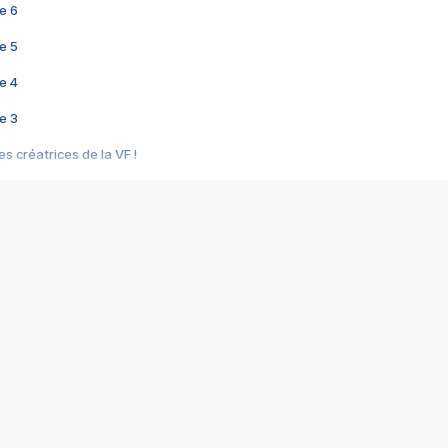
e 6
e 5
e 4
e 3
s créatrices de la VF !
e 2
e 1
e Mektoub My Love arrive enfin ! Rencontre avec Shaïn Boumedine et Sal
i : après Toni en famille
elle réalise le bouleversant Dites lui que je l'aime
ais ! Rencontre autour de Vie privée de Rebecca Zlotowski
 de Marguerite, Grave... Rencontre avec Ella Rumpf
 Les Rêveurs, un film intime sur la santé mentale