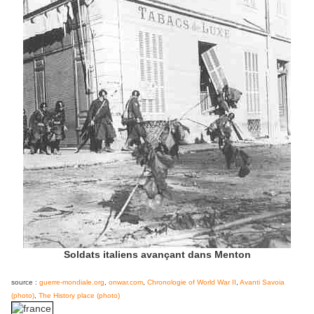
Soldats italiens avançant dans Menton
source :
guerre-mondiale.org
,
onwar.com
,
Chronologie of World War II
,
Avanti Savoia
(photo)
,
The History place (photo)