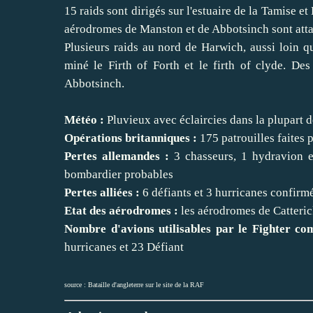
15 raids sont dirigés sur l'estuaire de la Tamise e
aérodromes de Manston et de Abbotsinch sont att
Plusieurs raids au nord de Harwich, aussi loin q
miné le Firth of Forth et le firth of clyde. D
Abbotsinch.
Météo :
Pluvieux avec éclaircies dans la plupart 
Opérations britanniques :
175 patrouilles faites 
Pertes allemandes :
3 chasseurs, 1 hydravion e
bombardier probables
Pertes alliées :
6 défiants et 3 hurricanes confirmé
Etat des aérodromes :
les aérodromes de Catterick
Nombre d'avions utilisables par le Fighter com
hurricanes et 23 Défiant
source :
Bataille d'angleterre sur le site de la RAF