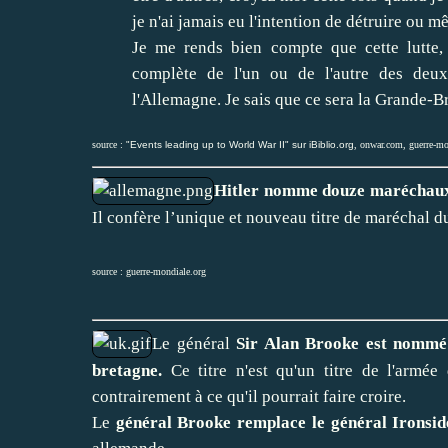
je n'ai jamais eu l'intention de détruire ou m
Je me rends bien compte que cette lutte, s
complète de l'un ou de l'autre des deux
l'Allemagne. Je sais que ce sera la Grande-B
source :
"Events leading up to World War II" sur iBiblio.org
,
onwar.com
,
guerre-mo
Hitler nomme douze maréchau
Il confère l’unique et nouveau titre de maréchal d
source :
guerre-mondiale.org
Le général
Sir Alan Brooke est nommé
bretagne.
Ce titre n'est qu'un titre de l'armée 
contrairement à ce qu'il pourrait faire croire.
Le
général Brooke remplace le général Ironsid