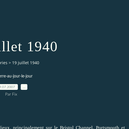
illet 1940
ries
>
19 juillet 1940
erre-au-jour-le-jour
9.07.2007
…
Par Fix
lieux, principalement sur le Bristol Channel, Portsmouth et