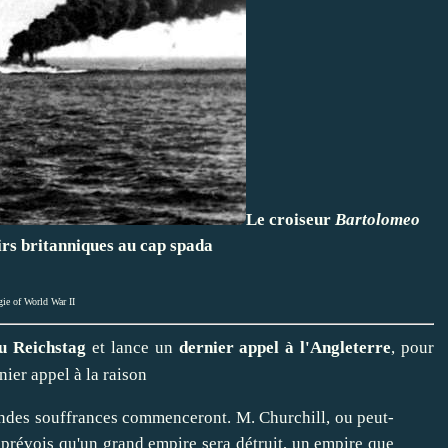
Le croiseur
Bartolomeo
irs britanniques au cap spada
ie of World War II
au Reichstag
et lance un
dernier appel à l'Angleterre
, pour
nier appel à la raison
andes souffrances commenceront. M. Churchill, ou peut-
e prévois qu'un grand empire sera détruit, un empire que