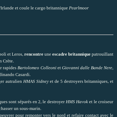
'Irlande et coule le cargo britannique
Pearlmoor
poli et Leros,
rencontre
une
escadre britannique
patrouillant
n Crète.
er rapides
Bartolomeo Colleoni
et
Giovanni dalle Bande Nere
,
dinando Casardi.
ger autralien
HMAS Sidney
et de 5 destroyers britanniques, et
ues sont séparés en 2, le destroyer
HMS Havok
et le croiseur
 chasser un sous-marin.
uvrer pour remonter vers le nord et refaire contact avec le