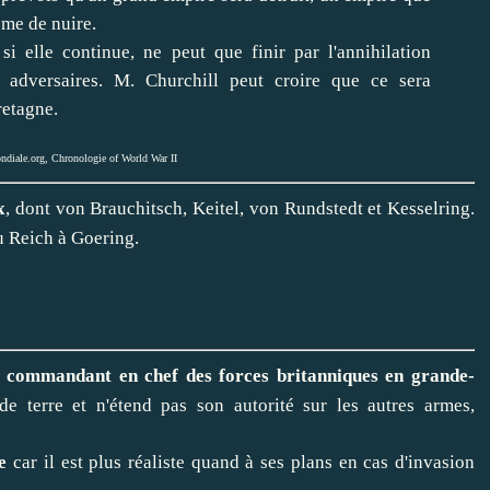
ême de nuire.
i elle continue, ne peut que finir par l'annihilation
 adversaires. M. Churchill peut croire que ce sera
retagne.
ndiale.org
,
Chronologie of World War II
x
, dont von Brauchitsch, Keitel, von Rundstedt et Kesselring.
u Reich à Goering.
 commandant en chef des forces britanniques en grande-
de terre et n'étend pas son autorité sur les autres armes,
e
car il est plus réaliste quand à ses plans en cas d'invasion