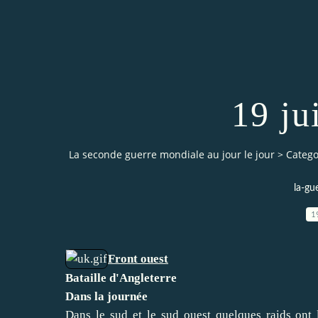
19 ju
La seconde guerre mondiale au jour le jour
>
Catego
la-gu
1
Front ouest
Bataille d'Angleterre
Dans la journée
Dans le sud et le sud ouest quelques raids ont 