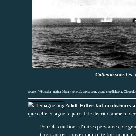
Colleoni
sous les t
source :
Wikipedia
,
marina.fidesa.it (photo)
,
onwar.com
,
guerre-mondiale.org
,
Chronolog
Adolf Hitler fait un discours 
que celle ci signe la paix. Il le décrit comme le der
Pour des millions d'autres personnes, de gr
être d'autres, croyez moi cette fois quand j