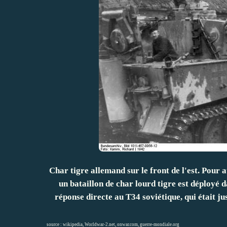
Char tigre allemand sur le front de l'est. Pour 
un bataillon de char lourd tigre est déployé
réponse directe au T34 soviétique, qui était j
source :
wikipedia
,
Worldwar-2.net
,
onwar.com
,
guerre-mondiale.org