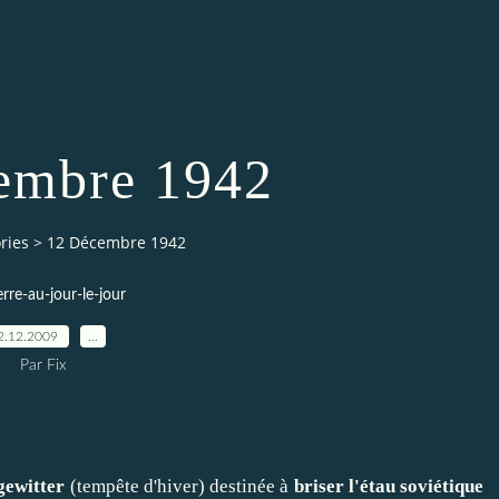
embre 1942
ries
>
12 Décembre 1942
erre-au-jour-le-jour
2.12.2009
…
Par Fix
gewitter
(tempête d'hiver) destinée à
briser l'étau soviétique