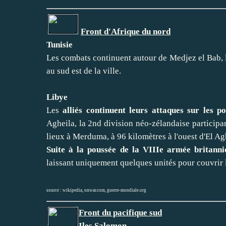
Front d'Afrique du nord
Tunisie
Les combats continuent autour de Medjez el Bab, le
au sud est de la ville.
Libye
Les
alliés continuent leurs attaques sur les 
Agheila, la 2nd division néo-zélandaise participan
lieux à Merduma, à 96 kilomètres à l'ouest d'El Aghe
Suite à la poussée de la VIIIe armée britann
laissant uniquement quelques unités pour couvrir 
source :
wikipedia
,
onwar.com
,
guerre-mondiale.org
Front du pacifique sud
Iles Salomon