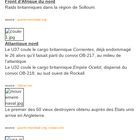
Front d'Afrique du nord
Raids britanniques dans la région de Solloum.
source :
guerre-mondiale.org
Atlantique nord
Le U37 coule le cargo britannique
Corrientes
, déjà endommagé
le 26 alors qu'il faisait parti du convoi OB-217, au milieu de
l'atlantique.
Le U32 coule le cargo britannique
Empire Ocelot
, dispersé du
convoi OB-218, au sud ouest de Rockall.
source :
UBoat.net
Le premier des 50 vieux destroyers obtenu auprès des Etats unis
arrive en Angleterre.
source :
guerre-mondiale.org
,
onwar.com