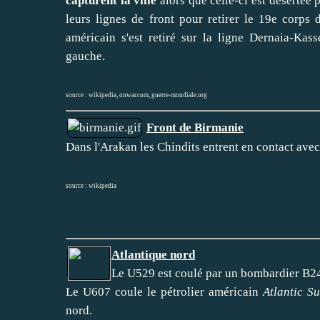
capturent la ville
alors que celle-ci est désertée p
leurs lignes de front pour retirer le 19e corps 
américain s'est retiré sur la ligne Dernaia-Kas
gauche.
source :
wikipedia
,
onwar.com
,
guerre-mondiale.org
Front de Birmanie
Dans l'Arakan les Chindits entrent en contact ave
source :
wikipedia
Atlantique nord
Le U529 est coulé par un bombardier B24 
Le U607 coule le pétrolier américain
Atlantic S
nord.