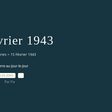
vrier 1943
ries
>
15 Février 1943
erre-au-jour-le-jour
5.02.2010
…
Par Fix