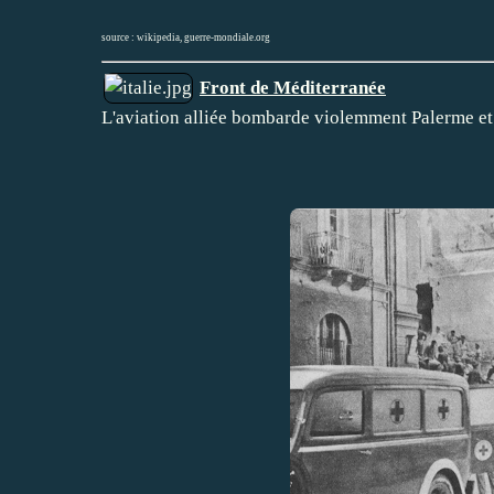
source :
wikipedia
,
guerre-mondiale.org
Front de Méditerranée
L'aviation alliée bombarde violemment Palerme e