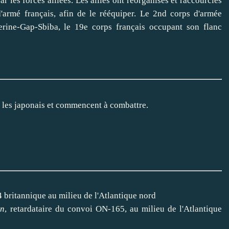
ar les forces alliées. Les alliés ont réorganisés et raccourcies
d'armé français, afin de le rééquiper. Le 2nd corps d'armée
serine-Gap-Sbiba, le 19e corps français occupant son flanc
c les japonais et commencent à combattre.
britannique au milieu de l'Atlantique nord
un
, retardataire du convoi ON-165, au milieu de l'Atlantique