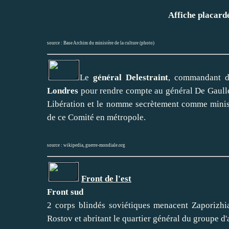
Affiche placardé
source :
Base Archim du ministère de la culture (photo)
Le
général Delestraint
, commandant de
Londres
pour rendre compte au général De Gaulle
Libération et le nomme secrètement comme minist
de ce Comité en métropole.
source :
wikipedia
,
guerre-mondiale.org
Front de l'est
Front sud
2 corps blindés soviétiques menacent Zaporizhia,
Rostov et abritant le quartier général du groupe d