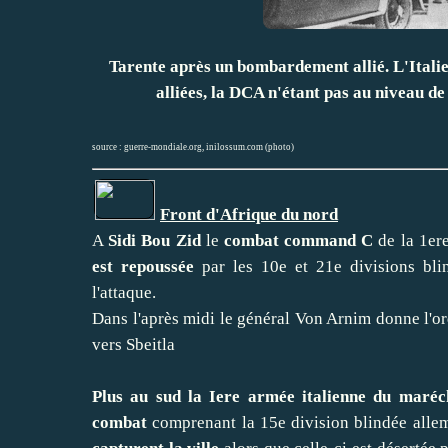
Tarente après un bombardement allié. L'Italie 
alliées, la DCA n'étant pas au niveau de 
source :
guerre-mondiale.org
,
inilossum.com (photo)
Front d'Afrique du nord
A
Sidi Bou Zid
le
combat command C
de la 1er
est repoussée
par les 10e et 21e divisions bli
l'attaque.
Dans l'après midi le général Von Arnim donne l'or
vers Sbeitla
Plus au sud la Iere armée italienne du maréc
combat
comprenant la 15e division blindée allem