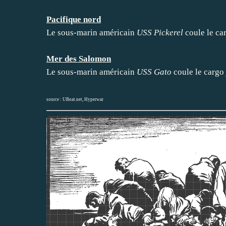
Pacifique nord
Le sous-marin américain
USS Pickerel
coule le ca
Mer des Salomon
Le sous-marin américain
USS Gato
coule le cargo
source :
UBoat.net
,
Hyperwar