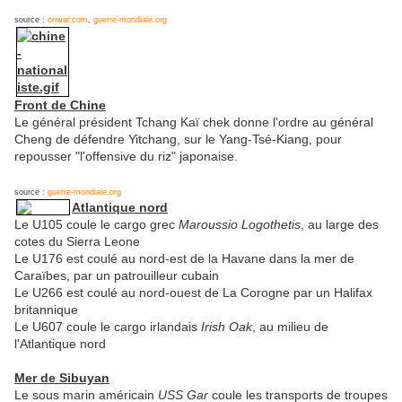
source :
onwar.com
,
guerre-mondiale.org
Front de Chine
Le général président Tchang Kaï chek donne l'ordre au général
Cheng de défendre Yitchang, sur le Yang-Tsé-Kiang, pour
repousser "l'offensive du riz" japonaise.
source :
guerre-mondiale.org
Atlantique nord
Le U105 coule le cargo grec
Maroussio Logothetis
, au large des
cotes du Sierra Leone
Le U176 est coulé au nord-est de la Havane dans la mer de
Caraïbes, par un patrouilleur cubain
Le U266 est coulé au nord-ouest de La Corogne par un Halifax
britannique
Le U607 coule le cargo irlandais
Irish Oak
, au milieu de
l'Atlantique nord
Mer de Sibuyan
Le sous marin américain
USS Gar
coule les transports de troupes