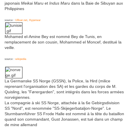
japonais
Meikai Maru
et
Indus Maru
dans la Baie de Sibuyan aux
Philippines
source :
UBoat.net
,
Hyperwar
Mohamed el-Amine Bey est nommé Bey de Tunis, en
remplacement de son cousin, Mohammed el Moncef, destitué la
veille.
source :
wikipedia
La Germanske SS Norge (GSSN), la Police, la Hird (milice
reprenant l'organisation des SA) et les gardes du corps de M.
Quisling, les "Førergarden", sont intégrés dans les forces armées
norvégiennes.
La compagnie à ski SS Norge, attachée à la 6e Gebirgsdivision
SS "Nord", est renommée "SS-Skijegerbataljon-Norge". Le
Sturmbannführer SS Frode Halle est nommé à la tête du bataillon
quand son commandant, Gust Jonassen, est tué dans un champ
de mine allemand