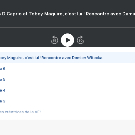
 DiCaprio et Tobey Maguire, c'est lui ! Rencontre avec Dam
bey Maguire, c'est lui ! Rencontre avec Damien Witecka
e 6
e 5
e 4
e 3
s créatrices de la VF !
e 2
e 1