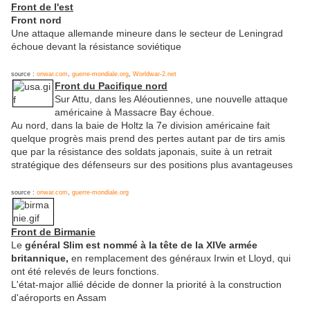
Front de l'est
Front nord
Une attaque allemande mineure dans le secteur de Leningrad
échoue devant la résistance soviétique
source :
onwar.com
,
guerre-mondiale.org
,
Worldwar-2.net
Front du Pacifique nord
Sur Attu, dans les Aléoutiennes, une nouvelle attaque
américaine à Massacre Bay échoue.
Au nord, dans la baie de Holtz la 7e division américaine fait
quelque progrès mais prend des pertes autant par de tirs amis
que par la résistance des soldats japonais, suite à un retrait
stratégique des défenseurs sur des positions plus avantageuses
source :
onwar.com
,
guerre-mondiale.org
Front de Birmanie
Le
général Slim est nommé à la tête de la XIVe armée
britannique,
en remplacement des généraux Irwin et Lloyd, qui
ont été relevés de leurs fonctions.
L'état-major allié décide de donner la priorité à la construction
d'aéroports en Assam