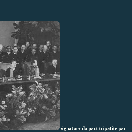
Signature du pact tripatite par