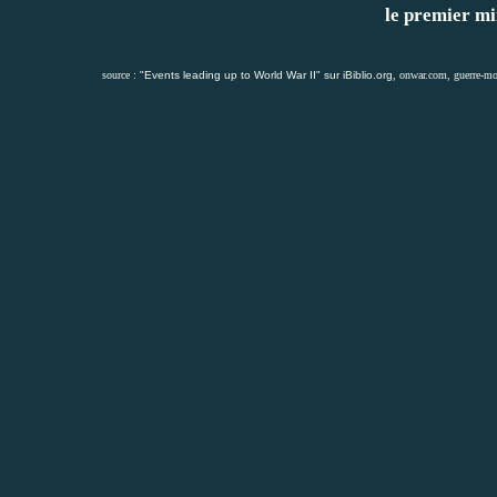
le premier mi
source :
"Events leading up to World War II" sur iBiblio.org
,
onwar.com
,
guerre-mo