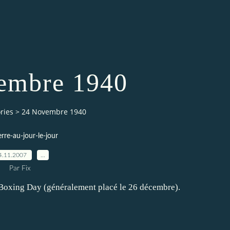
embre 1940
ries
>
24 Novembre 1940
erre-au-jour-le-jour
4.11.2007
…
Par Fix
é Boxing Day (généralement placé le 26 décembre).