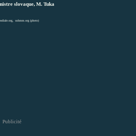
nistre slovaque, M. Tuka
ndiale.org
,
ushmm.org (photo)
Publicité