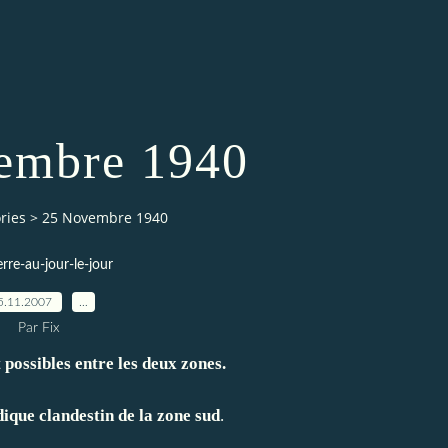
embre 1940
ries
>
25 Novembre 1940
erre-au-jour-le-jour
5.11.2007
…
Par Fix
ossibles entre les deux zones.
ique clandestin de la zone sud
.