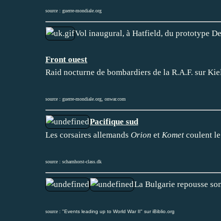
source :
guerre-mondiale.org
Vol inaugural, à Hatfield, du prototype 
Front ouest
Raid nocturne de bombardiers de la R.A.F. sur Kie
source :
guerre-mondiale.org
,
onwar.com
Pacifique sud
Les corsaires allemands
Orion
et
Komet
coulent le
source :
scharnhorst-class.dk
La Bulgarie repousse son 
source :
"Events leading up to World War II" sur iBiblio.org