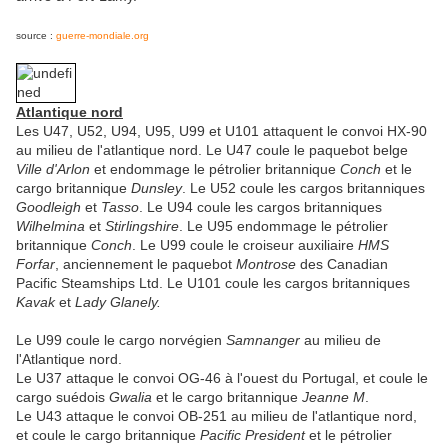
source :
guerre-mondiale.org
Atlantique nord
Les U47, U52, U94, U95, U99 et U101 attaquent le convoi HX-90
au milieu de l'atlantique nord. Le U47 coule le paquebot belge
Ville d'Arlon
et endommage le pétrolier britannique
Conch
et le
cargo britannique
Dunsley
. Le U52 coule les cargos britanniques
Goodleigh
et
Tasso
. Le U94 coule les cargos britanniques
Wilhelmina
et
Stirlingshire
. Le U95 endommage le pétrolier
britannique
Conch
. Le U99 coule le croiseur auxiliaire
HMS
Forfar
, anciennement le paquebot
Montrose
des Canadian
Pacific Steamships Ltd. Le U101 coule les cargos britanniques
Kavak
et
Lady Glanely.
Le U99 coule le cargo norvégien
Samnanger
au milieu de
l'Atlantique nord.
Le U37 attaque le convoi OG-46 à l'ouest du Portugal, et coule le
cargo suédois
Gwalia
et le cargo britannique
Jeanne M
.
Le U43 attaque le convoi OB-251 au milieu de l'atlantique nord,
et coule le cargo britannique
Pacific President
et le pétrolier