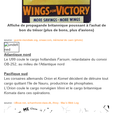
Affiche de propagande britannique poussant à l'achat de
bon du trésor (plus de bons, plus d'avions)
source :
guerre-mondiale.org
,
onwar.com
,
mémorial de caen (photo)
Atlantique nord
Le U99 coule le cargo hollandais
Farsum
, retardataire du convoi
OB-252, au milieu de l'Atlantique nord
Pacifique sud
Les corsaires allemands
Orion
et
Komet
décident de détruire tout
cargo quittant l'île de Nauru, productrice de phosphates.
L'
Orion
coule le cargo norvégien
Vinni
et le cargo britannique
Komata
dans ces opérations.
source :
UBoat.net
,
scharnhorst-class.dk
,
Ahoy - Mac's Web Log