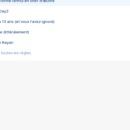
nsformé l’ennui en chef-d’œuvre
 DayZ
 a 13 ans (et vous l'avez ignoré)
e (littéralement)
im Rayan
 toutes les règles
s les jeux vidéo
us choquant de Rockstar ? - Le scandale BULLY
e plus moche de Steam
du RÊVE tourne au CAUCHEMAR
pendant 8 heures
it… à tort
umiliés par un jeu vidéo