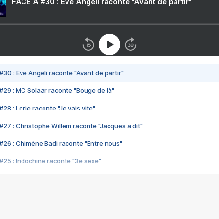
FACE A #30 : Eve Angeli raconte "Avant de partir"
#30 : Eve Angeli raconte "Avant de partir"
#29 : MC Solaar raconte "Bouge de là"
28 : Lorie raconte "Je vais vite"
#27 : Christophe Willem raconte "Jacques a dit"
#26 : Chimène Badi raconte "Entre nous"
#25 : Indochine raconte "3e sexe"
#24 : Zaho raconte "C'est chelou"
#23 : Patrick Bruel raconte "Au café des délices"
#22 : Kyo raconte "Le chemin"