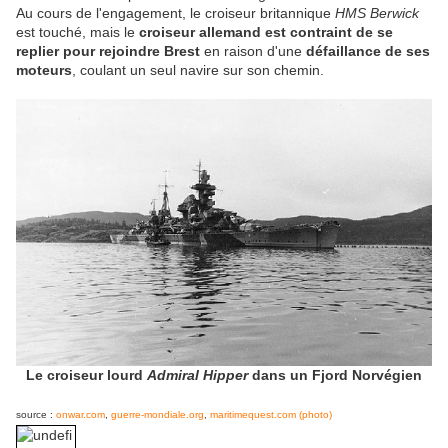
Au cours de l'engagement, le croiseur britannique
HMS Berwick
est touché, mais le
croiseur allemand est contraint de se
replier pour rejoindre Brest
en raison d'une
défaillance de ses
moteurs
, coulant un seul navire sur son chemin.
Le croiseur lourd
Admiral Hipper
dans un Fjord Norvégien
source :
onwar.com
,
guerre-mondiale.org
,
maritimequest.com (photo)