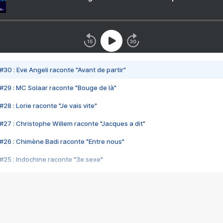
#30 : Eve Angeli raconte "Avant de partir"
#29 : MC Solaar raconte "Bouge de là"
28 : Lorie raconte "Je vais vite"
#27 : Christophe Willem raconte "Jacques a dit"
#26 : Chimène Badi raconte "Entre nous"
#25 : Indochine raconte "3e sexe"
#24 : Zaho raconte "C'est chelou"
#23 : Patrick Bruel raconte "Au café des délices"
#22 : Kyo raconte "Le chemin"