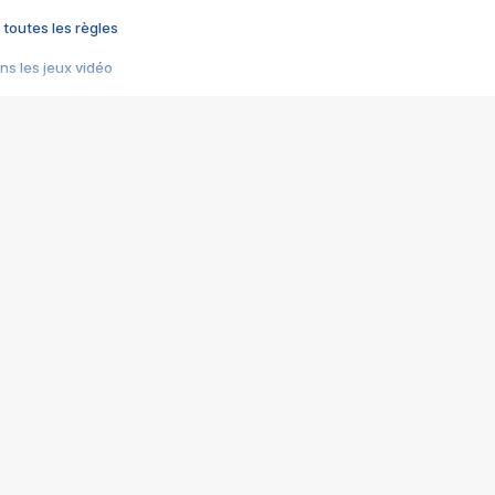
 toutes les règles
s les jeux vidéo
us choquant de Rockstar ? - Le scandale BULLY
e plus moche de Steam
du RÊVE tourne au CAUCHEMAR
pendant 8 heures
it… à tort
umiliés par un jeu vidéo
ire - Final Fantasy 8
ti un empire - Age of Empires
story DOFUS
tard, il crée l'un des pires jeux de tous les temps, MindsEye.