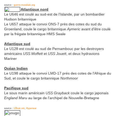
source :
guerre-mondiale.org
Atlantique nord
Le U646 est coulé au sud-est de l'Islande, par un bombardier
Hudson britannique
Le U657 attaque le convoi ONS-7 près des cotes du sud du
Groenland, coule le cargo britannique
Aymeric
avant d'être coulé
par la frégate britannique HMS Swale
Atlantique sud
Le U128 est coulé au sud de Pernambouc par les destroyers
américains
USS Moffett
et
USS Jouett
, et deux hydravions
Mariner
Océan Indien
Le U198 attaque le convoi LMD-17 près des cotes de l'Afrique du
Sud, et coule le cargo britannique
Northmoor
Pacifique sud
Le sous marin américain
USS Grayback
coule le cargo japonais
England Maru
au large de l'archipel de Nouvelle-Bretagne
source :
UBoat.net
,
Hyperwar