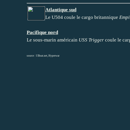
Atlantique sud
Le U504 coule le cargo britannique
Empi
Pacifique nord
Le sous-marin américain
USS Trigger
coule le car
source :
UBoat.net
,
Hyperwar