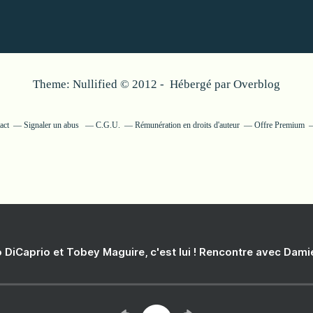
Theme: Nullified © 2012 - Hébergé par
Overblog
act
Signaler un abus
C.G.U.
Rémunération en droits d'auteur
Offre Premium
 DiCaprio et Tobey Maguire, c'est lui ! Rencontre avec Dam