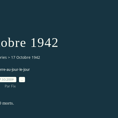
tobre 1942
ries
>
17 Octobre 1942
erre-au-jour-le-jour
7.10.2009
…
Par Fix
0 morts.