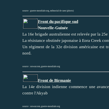
source :
guerre-mondiale.org
,
mémorial de caen (photo)
Front du pacifique sud
Nouvelle-Guinée
La 16e brigade australienne est relevée par la 25e
La résistance obstinée japonaise à Eora Creek cont
Un régiment de la 32e division américaine est t
nord.
source :
onwar.com
,
guerre-mondiale.org
Front de Birmanie
La 14e division indienne commence une avance l
contre l'Akyab
source :
onwar.com
,
guerre-mondiale.org