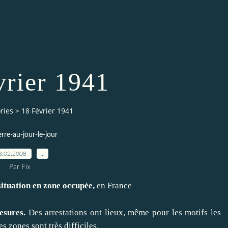
vrier 1941
ries
>
18 Février 1941
erre-au-jour-le-jour
8.02.2008
…
Par Fix
situation en zone occupée,
en France
esures.
Des arrestations ont lieux, même pour les motifs les
es zones sont très difficiles.