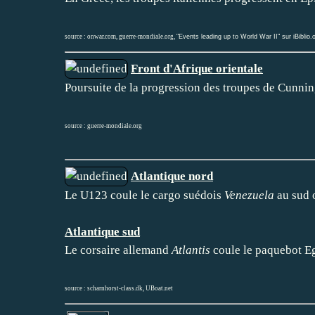
source :
onwar.com
,
guerre-mondiale.org
,
"Events leading up to World War II" sur iBiblio.
Front d'Afrique orientale
Poursuite de la progression des troupes de Cunnin
source :
guerre-mondiale.org
Atlantique nord
Le U123 coule le cargo suédois
Venezuela
au sud o
Atlantique sud
Le corsaire allemand
Atlantis
coule le paquebot E
source :
scharnhorst-class.dk
,
UBoat.net