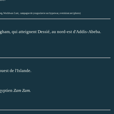
org
,
Worldwar-2.net
,
campagne de yougoslavie sur hyperwar
,
svetskirat.net (photo)
gham, qui atteignent Dessié, au nord-est d'Addis-Abeba.
uest de l'Islande.
gyptien
Zam Zam.