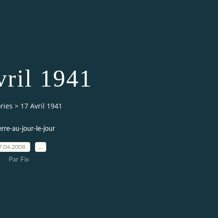
vril 1941
ries
>
17 Avril 1941
erre-au-jour-le-jour
7.04.2008
…
Par Fix