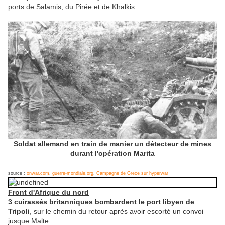
ports de Salamis, du Pirée et de Khalkis
Soldat allemand en train de manier un détecteur de mines
durant l'opération Marita
source :
onwar.com
,
guerre-mondiale.org
,
Campagne de Grece sur hyperwar
Front d'Afrique du nord
3 cuirassés britanniques bombardent le port libyen de
Tripoli
, sur le chemin du retour après avoir escorté un convoi
jusque Malte.