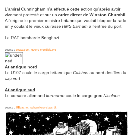
L'amiral Cunningham n'a effectué cette action qu'après avoir
vivement protesté et sur un
ordre direct de Winston Churchill.
A l'origine le premier ministre britannique voulait bloquer la rade
en y coulant le vieux cuirassé
HMS Barham
à l'entrée du port.
La RAF bombarde Benghazi
source :
onwar.com
,
guerre-mondiale.org
Atlantique nord
Le U107 coule le cargo britannique
Calchas
au nord des îles du
cap vert
Atlantique sud
Le corsaire allemand
kormoran
coule le cargo grec
Nicolaos
source :
UBoat.net
,
scharnhorst-class.dk