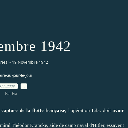
embre 1942
ries
>
19 Novembre 1942
erre-au-jour-le-jour
9.11.2009
…
Par Fix
 capture de la flotte française
, l'opération Lila, doit
avoir
'Amiral Théodor Krancke, aide de camp naval d'Hitler, essayent