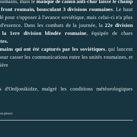
roumains, mais le
manque de canon anti-char laisse le champ
le front roumain, bousculant 3 divisions roumaines
. Le haut
pour s'opposer à l'avance soviétique, mais celui-ci n'a plus
d'essence. Dans les combats de la journée, la
22e division
 la 1ere division blindée roumaine
, équipée de chars
tes.
mains qui ont été capturés par les soviétiques
, qui lancent
, pour casser les communications entre les unités roumaines, et
rière
s d'Ordjonikidze, malgré les conditions météorologiques
om (photo)