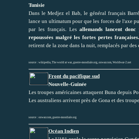
Tunisie
Dans le Medjez el Bab, le général français Barr
lance un ultimatum pour que les forces de l'axe pu
par les français. Les
allemands lancent donc p
repoussées malgré les fortes pertes françaises
retirent de la zone dans la nuit, remplacés par des
source :
wikipedia
,
The world at war
,
guerre-mondiale.org
,
onwar.com
,
Worldwar-2.net
Front du pacifique sud
Nouvelle-Guinée
Les troupes américaines attaquent Buna depuis Pon
Les australiens arrivent près de Gona et des troup
source :
onwar.com
,
guerre-mondiale.org
Océan Indien