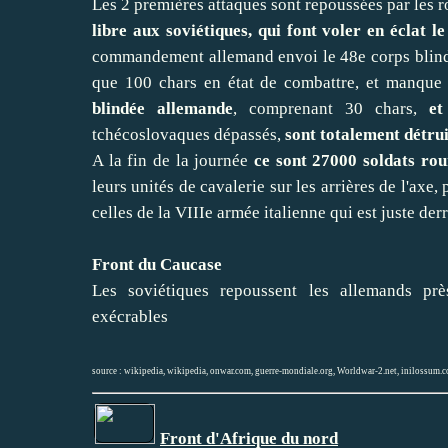
Les 2 premières attaques sont repoussées par les 
libre aux soviétiques, qui font voler en éclat 
commandement allemand envoi le 48e corps blindé 
que 100 chars en état de combattre, et manque 
blindée allemande
, comprenant 30 chars,
et
tchécoslovaques dépassés,
sont totalement détrui
A la fin de la journée
ce sont 27000 soldats rou
leurs unités de cavalerie sur les arrières de l'axe
celles de la VIIIe armée italienne qui est juste der
Front du Caucase
Les soviétiques repoussent les allemands prè
exécrables
source :
wikipedia
,
wikipedia
,
onwar.com
,
guerre-mondiale.org
,
Worldwar-2.net
,
inilossum.c
Front d'Afrique du nord