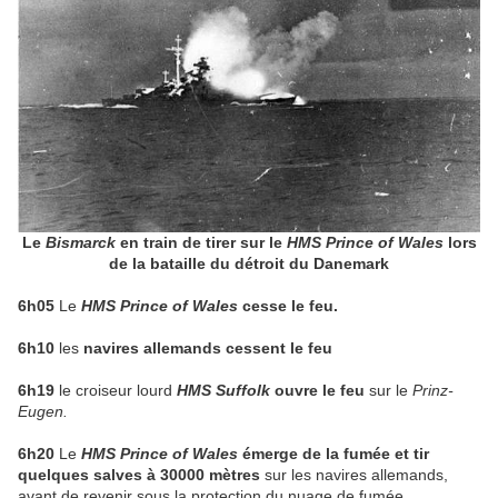
Le
Bismarck
en train de tirer sur le
HMS Prince of Wales
lors
de la bataille du détroit du Danemark
6h05
Le
HMS Prince of Wales
cesse le feu.
6h10
les
navires allemands cessent le feu
6h19
le croiseur lourd
HMS Suffolk
ouvre le feu
sur le
Prinz-
Eugen.
6h20
Le
HMS Prince of Wales
émerge de la fumée et tir
quelques salves à 30000 mètres
sur les navires allemands,
avant de revenir sous la protection du nuage de fumée.