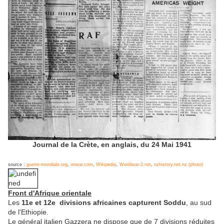
Journal de la Crète, en anglais, du 24 Mai 1941
source :
guerre-mondiale.org
,
onwar.com
,
Wikipedia
,
Worldwar-2.net
,
nzhistory.net.nz (photo)
Front d'Afrique orientale
Les
11e et 12e divisions africaines capturent Soddu
, au sud
de l'Ethiopie.
Le général italien Gazzera ne dispose que de 7 divisions réduites