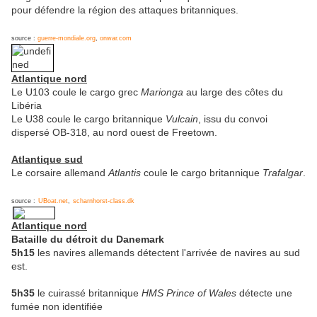
pour défendre la région des attaques britanniques.
source :
guerre-mondiale.org
,
onwar.com
Atlantique nord
Le U103 coule le cargo grec
Marionga
au large des côtes du
Libéria
Le U38 coule le cargo britannique
Vulcain
, issu du convoi
dispersé OB-318, au nord ouest de Freetown.
Atlantique sud
Le corsaire allemand
Atlantis
coule le cargo britannique
Trafalgar
.
source :
UBoat.net
,
scharnhorst-class.dk
Atlantique nord
Bataille du détroit du Danemark
5h15
les navires allemands détectent l'arrivée de navires au sud
est.
5h35
le cuirassé britannique
HMS Prince of Wales
détecte une
fumée non identifiée