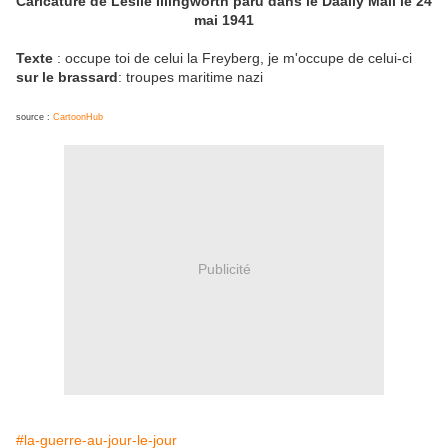
Caricature de Leslie Illingworth paru dans le Daaily Mail le 24
mai 1941
Texte
: occupe toi de celui la Freyberg, je m'occupe de celui-ci
sur le brassard
: troupes maritime nazi
source :
CartoonHub
Publicité
#la-guerre-au-jour-le-jour