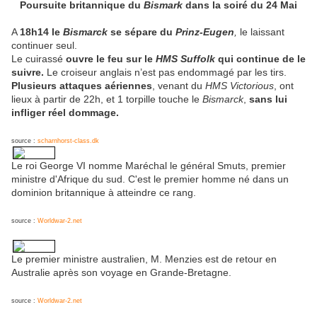
Poursuite britannique du
Bismark
dans la soiré du 24 Mai
A
18h14 le
Bismarck
se sépare du
Prinz-Eugen
,
le laissant
continuer seul.
Le cuirassé
ouvre le feu sur le
HMS Suffolk
qui continue de le
suivre.
Le croiseur anglais n’est pas endommagé par les tirs.
Plusieurs attaques aériennes
, venant du
HMS Victorious
, ont
lieux à partir de 22h, et 1 torpille touche le
Bismarck
,
sans lui
infliger réel dommage.
source :
scharnhorst-class.dk
Le roi George VI nomme Maréchal le général Smuts, premier
ministre d'Afrique du sud. C'est le premier homme né dans un
dominion britannique à atteindre ce rang.
source :
Worldwar-2.net
Le premier ministre australien, M. Menzies est de retour en
Australie après son voyage en Grande-Bretagne.
source :
Worldwar-2.net