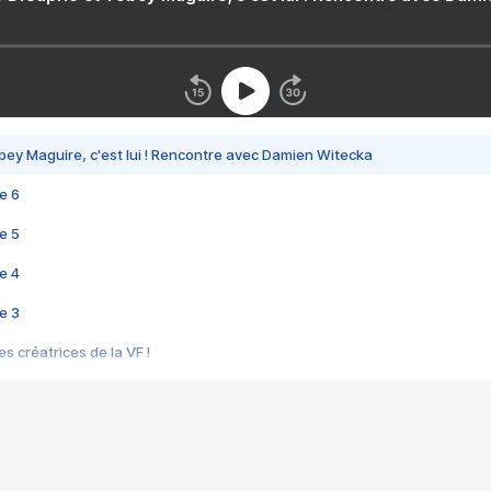
bey Maguire, c'est lui ! Rencontre avec Damien Witecka
e 6
e 5
e 4
e 3
s créatrices de la VF !
e 2
e 1
e Mektoub My Love arrive enfin ! Rencontre avec Shaïn Boumedine et Sal