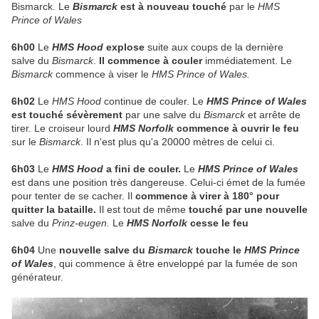
Bismarck. Le
Bismarck
est à nouveau touché
par le
HMS
Prince of Wales
6h00
Le
HMS Hood
explose
suite aux coups de la dernière
salve du
Bismarck
.
Il commence à couler
immédiatement. Le
Bismarck
commence à viser le
HMS Prince of Wales.
6h02
Le
HMS Hood
continue de couler. Le
HMS Prince of Wales
est touché sévèrement
par une salve du
Bismarck
et arrête de
tirer. Le croiseur lourd
HMS Norfolk
commence à ouvrir le feu
sur le
Bismarck
. Il n'est plus qu'a 20000 mètres de celui ci.
6h03
Le
HMS Hood
a fini de couler.
Le
HMS Prince of Wales
est dans une position très dangereuse. Celui-ci émet de la fumée
pour tenter de se cacher. Il
commence à virer à 180° pour
quitter la bataille.
Il est tout de même
touché par une nouvelle
salve du
Prinz-eugen.
Le
HMS Norfolk
cesse le feu
6h04
Une
nouvelle salve du
Bismarck
touche le
HMS Prince
of Wales
, qui commence à être enveloppé par la fumée de son
générateur.