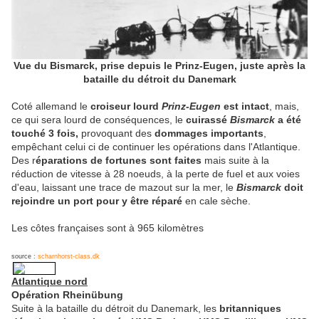
Vue du Bismarck, prise depuis le Prinz-Eugen, juste après la
bataille du détroit du Danemark
Coté allemand le
croiseur lourd
Prinz-Eugen
est intact
, mais,
ce qui sera lourd de conséquences, le
cuirassé
Bismarck
a été
touché 3 fois,
provoquant des
dommages importants
,
empêchant celui ci de continuer les opérations dans l'Atlantique.
Des r
éparations de fortunes sont faites
mais suite à la
réduction de vitesse à 28 noeuds, à la perte de fuel et aux voies
d'eau, laissant une trace de mazout sur la mer, le
Bismarck
doit
rejoindre un port pour y être réparé
en cale sèche.
Les côtes françaises sont à 965 kilomètres
source :
scharnhorst-class.dk
Atlantique nord
Opération Rheinübung
Suite à la bataille du détroit du Danemark, les
britanniques