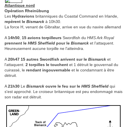
Atlantique nord
Opération Rheinübung
Les
Hydravions
britanniques du Coastal Command en Irlande,
repèrent le
Bismarck
à 10h30.
La force H, venant de Gibraltar, arrive en vue du navire allemand
A
14h50
,
15 avions torpilleurs
Swordfish du
HMS Ark Royal
prennent le
HMS Sheffield
pour le
Bismarck
et l'attaquent.
Heureusement aucune torpille ne l'atteindra.
A
20h47
15 autres Swordfish arrivent sur le
Bismarck
et
l'attaquent.
2 torpilles le touchent
et 1 détruit le gouvernail du
cuirassé, le
rendant ingouvernable
et le condamnant à être
détruit.
A
21h30
Le
Bismarck
ouvre le feu sur le
HMS Sheffield
qui
s'est approché. Le croiseur britannique est peu endommagé mais
son radar est détruit.