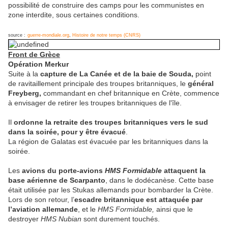
possibilité de construire des camps pour les communistes en
zone interdite, sous certaines conditions.
source :
guerre-mondiale.org
,
Histoire de notre temps (CNRS)
Front de Grèce
Opération Merkur
Suite à la
capture de La Canée et de la baie de Souda,
point
de ravitaillement principale des troupes britanniques, le
général
Freyberg,
commandant en chef britannique en Crète, commence
à envisager de retirer les troupes britanniques de l'île.
Il
ordonne la retraite des troupes britanniques vers le sud
dans la soirée, pour y être évacué
.
La région de Galatas est évacuée par les britanniques dans la
soirée.
Les
avions du porte-avions
HMS Formidable
attaquent la
base aérienne de Scarpanto
, dans le dodécanèse. Cette base
était utilisée par les Stukas allemands pour bombarder la Crète.
Lors de son retour, l’
escadre britannique est attaquée par
l’aviation allemande
, et le
HMS Formidable,
ainsi que le
destroyer
HMS Nubian
sont durement touchés.