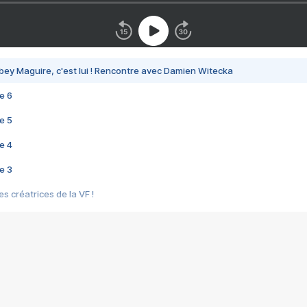
bey Maguire, c'est lui ! Rencontre avec Damien Witecka
e 6
e 5
e 4
e 3
s créatrices de la VF !
e 2
e 1
e Mektoub My Love arrive enfin ! Rencontre avec Shaïn Boumedine et Sal
i : après Toni en famille