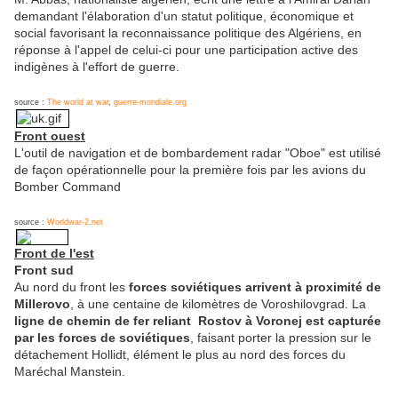
demandant l'élaboration d'un statut politique, économique et
social favorisant la reconnaissance politique des Algériens, en
réponse à l'appel de celui-ci pour une participation active des
indigènes à l'effort de guerre.
source :
The world at war
,
guerre-mondiale.org
Front ouest
L'outil de navigation et de bombardement radar "Oboe" est utilisé
de façon opérationnelle pour la première fois par les avions du
Bomber Command
source :
Worldwar-2.net
Front de l'est
Front sud
Au nord du front les
forces soviétiques arrivent à proximité de
Millerovo
, à une centaine de kilomètres de Voroshilovgrad. La
ligne de chemin de fer reliant Rostov à Voronej est capturée
par les forces de soviétiques
, faisant porter la pression sur le
détachement Hollidt, élément le plus au nord des forces du
Maréchal Manstein.