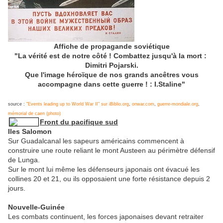
Affiche de propagande soviétique
"La vérité est de notre côté ! Combattez jusqu'à la mort :
Dimitri Pojarski.
Que l'image héroïque de nos grands ancêtres vous
accompagne dans cette guerre ! : I.Staline"
source :
"Events leading up to World War II" sur iBiblio.org
,
onwar.com
,
guerre-mondiale.org
,
mémorial de caen (photo)
Front du pacifique sud
Iles Salomon
Sur Guadalcanal les sapeurs américains commencent à
construire une route reliant le mont Austeen au périmètre défensif
de Lunga.
Sur le mont lui même les défenseurs japonais ont évacué les
collines 20 et 21, ou ils opposaient une forte résistance depuis 2
jours.
Nouvelle-Guinée
Les combats continuent, les forces japonaises devant retraiter