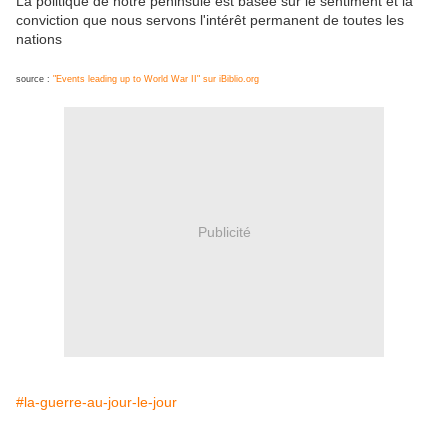
La politique de notre péninsule est basée sur le sentiment et la
conviction que nous servons l'intérêt permanent de toutes les
nations
source :
"Events leading up to World War II" sur iBiblio.org
Publicité
#la-guerre-au-jour-le-jour