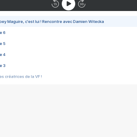
bey Maguire, c'est lui ! Rencontre avec Damien Witecka
e 6
e 5
e 4
e 3
s créatrices de la VF !
e 2
e 1
e Mektoub My Love arrive enfin ! Rencontre avec Shaïn Boumedine et Sal
i : après Toni en famille
elle réalise le bouleversant Dites lui que je l'aime