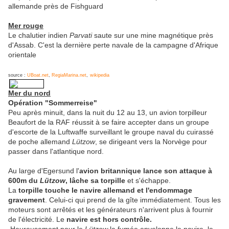
allemande près de Fishguard
Mer rouge
Le chalutier indien
Parvati
saute sur une mine magnétique près
d'Assab. C'est la dernière perte navale de la campagne d'Afrique
orientale
source :
UBoat.net
,
RegiaMarina.net
,
wikipedia
Mer du nord
Opération "Sommerreise"
Peu après minuit, dans la nuit du 12 au 13, un avion torpilleur
Beaufort de la RAF réussit à se faire accepter dans un groupe
d'escorte de la Luftwaffe surveillant le groupe naval du cuirassé
de poche allemand
Lützow
, se dirigeant vers la Norvège pour
passer dans l'atlantique nord.
Au large d'Egersund l'
avion britannique lance son attaque à
600m du
Lützow
, lâche sa torpille
et s'échappe.
La
torpille touche le navire allemand et l'endommage
gravement
. Celui-ci qui prend de la gîte immédiatement. Tous les
moteurs sont arrêtés et les générateurs n'arrivent plus à fournir
de l'électricité. Le
navire est hors contrôle.