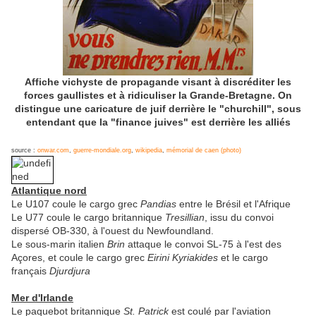
Affiche vichyste de propagande visant à discréditer les
forces gaullistes et à ridiculiser la Grande-Bretagne. On
distingue une caricature de juif derrière le "churchill", sous
entendant que la "finance juives" est derrière les alliés
source :
onwar.com
,
guerre-mondiale.org
,
wikipedia
,
mémorial de caen (photo)
Atlantique nord
Le U107 coule le cargo grec
Pandias
entre le Brésil et l'Afrique
Le U77 coule le cargo britannique
Tresillian
, issu du convoi
dispersé OB-330, à l'ouest du Newfoundland.
Le sous-marin italien
Brin
attaque le convoi SL-75 à l'est des
Açores, et coule le cargo grec
Eirini Kyriakides
et le cargo
français
Djurdjura
Mer d'Irlande
Le paquebot britannique
St. Patrick
est coulé par l'aviation