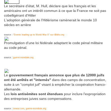
Le secrétaire d'état, M. Hull, déclare que les français et les
américains ont un intérêt commun à ce que la France ne soit pas
cobelligérant d'Hitler
L'adoption générale de l'Hitlérisme ramènerait le monde 10
siècles en arrière
source :
"Events leading up to World War II" sur iBiblio.org
Promulgation d'une loi fédérale adaptant le code pénal militaire
au code pénal.
source :
guerre-mondiale.org
Le
gouvernement français annonce que plus de 12000 juifs
ont été arrêtés et "internés"
dans des camps de concentration,
suite à un "complot juif" visant à empêcher la coopération franco-
allemande.
Les
lois antisémites sont étendues
pour inclure l'expropriation
des entreprises juives sans compensations.
source :
onwar.com
,
guerre-mondiale.org