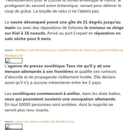
Heureusement pour le
Lützow
la fumée enveloppe le navire, le
protégeant du second avion britannique, venant pour délivrer le
coup de grâce. La torpille de celui ci ne l'atteint pas.
Le
navire désemparé prend une gîte de 21 degrés jusqu'au
matin
ou avec des réparations de fortunes
le croiseur se dirige
sur Kiel à 16 noeuds.
Arrivé au port il repart en
réparation en
cale sèche pour 6 mois.
source :
Worldwar-2.net
,
German-navy.de
,
scharnhorst-class.dk
,
onwar.com
,
guerre-mondiale.org
,
Worldwar-2.net
L'
agence de presse soviétique Tass nie qu'il y ait une
menace allemande à ses frontières
et qualifie ces rumeurs
d'absurde et de propagande visiblement hostile. Elle déclare
aussi qu'il n'y a aucune mésentente entre les 2 pays.
Les
soviétiques commencent à arrêter
, dans les états baltes,
ceux qui pourraient soutenir une occupation allemande.
En tout 50000 personnes sont arrêtées, dont la majorité ne
seront plus revu vivants.
source :
onwar.com
,
guerre-mondiale.org
,
Worldwar-2.net