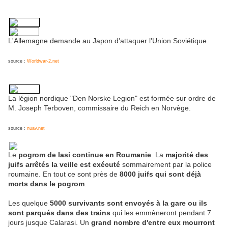
L'Allemagne demande au Japon d'attaquer l'Union Soviétique.
source :
Worldwar-2.net
La légion nordique "Den Norske Legion" est formée sur ordre de
M. Joseph Terboven, commissaire du Reich en Norvège.
source :
nuav.net
Le
pogrom de Iasi continue en Roumanie
. La
majorité des
juifs arrêtés la veille est exécuté
sommairement par la police
roumaine. En tout ce sont près de
8000 juifs qui sont déjà
morts dans le pogrom
.
Les quelque
5000 survivants sont envoyés à la gare ou ils
sont parqués dans des trains
qui les emmèneront pendant 7
jours jusque Calarasi. Un
grand nombre d'entre eux mourront