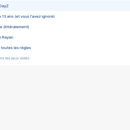
 DayZ
 a 13 ans (et vous l'avez ignoré)
e (littéralement)
im Rayan
 toutes les règles
s les jeux vidéo
us choquant de Rockstar ? - Le scandale BULLY
e plus moche de Steam
du RÊVE tourne au CAUCHEMAR
pendant 8 heures
it… à tort
umiliés par un jeu vidéo