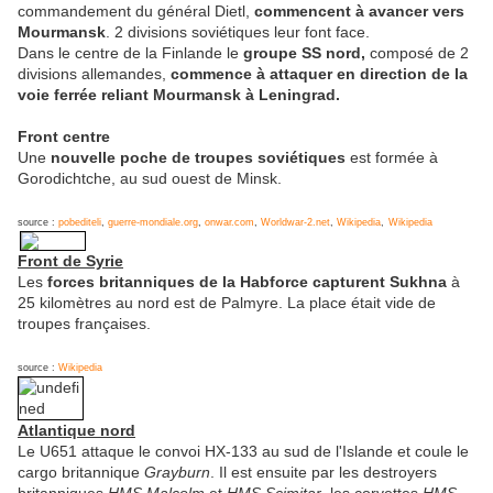
commandement du général Dietl,
commencent à avancer vers
Mourmansk
. 2 divisions soviétiques leur font face.
Dans le centre de la Finlande le
groupe SS nord,
composé de 2
divisions allemandes,
commence à attaquer en direction de la
voie ferrée reliant Mourmansk à Leningrad.
Front centre
Une
nouvelle poche de troupes soviétiques
est formée à
Gorodichtche, au sud ouest de Minsk.
source :
pobediteli
,
guerre-mondiale.org
,
onwar.com
,
Worldwar-2.net
,
Wikipedia
,
Wikipedia
Front de Syrie
Les
forces britanniques de la Habforce capturent Sukhna
à
25 kilomètres au nord est de Palmyre. La place était vide de
troupes françaises.
source :
Wikipedia
Atlantique nord
Le U651 attaque le convoi HX-133 au sud de l'Islande et coule le
cargo britannique
Grayburn
. Il est ensuite par les destroyers