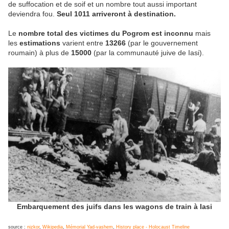
de suffocation et de soif et un nombre tout aussi important
deviendra fou.
Seul 1011 arriveront à destination.
Le
nombre total des victimes du Pogrom est inconnu
mais
les
estimations
varient entre
13266
(par le gouvernement
roumain) à plus de
15000
(par la communauté juive de Iasi).
Embarquement des juifs dans les wagons de train à Iasi
source :
nizkor
,
Wikipedia
,
Mémorial Yad-vashem
,
History place - Holocaust Timeline