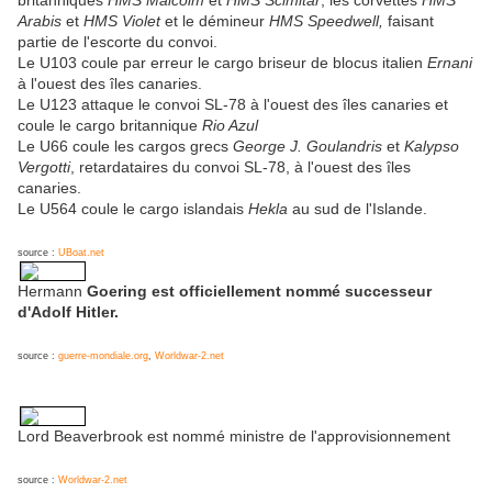
britanniques
HMS Malcolm
et
HMS Scimitar
, les corvettes
HMS
Arabis
et
HMS Violet
et le démineur
HMS Speedwell,
faisant
partie de l'escorte du convoi.
Le U103 coule par erreur le cargo briseur de blocus italien
Ernani
à l'ouest des îles canaries.
Le U123 attaque le convoi SL-78 à l'ouest des îles canaries et
coule le cargo britannique
Rio Azul
Le U66 coule les cargos grecs
George J. Goulandris
et
Kalypso
Vergotti
, retardataires du convoi SL-78, à l'ouest des îles
canaries.
Le U564 coule le cargo islandais
Hekla
au sud de l'Islande.
source :
UBoat.net
Hermann
Goering est officiellement nommé successeur
d'Adolf Hitler.
source :
guerre-mondiale.org
,
Worldwar-2.net
Lord Beaverbrook est nommé ministre de l'approvisionnement
source :
Worldwar-2.net