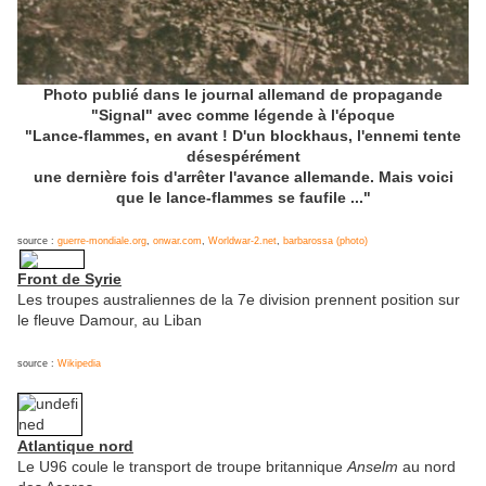
Photo publié dans le journal allemand de propagande
"Signal" avec comme légende à l'époque
"Lance-flammes, en avant ! D'un blockhaus, l'ennemi tente
désespérément
une dernière fois d'arrêter l'avance allemande. Mais voici
que le lance-flammes se faufile ..."
source :
guerre-mondiale.org
,
onwar.com
,
Worldwar-2.net
,
barbarossa (photo)
Front de Syrie
Les troupes australiennes de la 7e division prennent position sur
le fleuve Damour, au Liban
source :
Wikipedia
Atlantique nord
Le U96 coule le transport de troupe britannique
Anselm
au nord