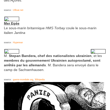
des Açores.
source :
UBoat.net
Mer Egée
Le sous-marin britannique
HMS Torbay
coule le sous-marin
italien
Jantina
source :
Hyperwar
M.
Stepan Bandera, chef des nationalistes ukrainien
, et les
membres du gouvernement Ukrainien autoproclamé, sont
arrêtés par les allemands
. M. Bandera sera envoyé dans le
camp de Sachsenhausen.
source :
guerre-mondiale.org
,
Wikipedia