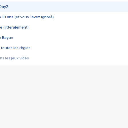
 DayZ
 a 13 ans (et vous l'avez ignoré)
e (littéralement)
im Rayan
 toutes les règles
s les jeux vidéo
us choquant de Rockstar ? - Le scandale BULLY
e plus moche de Steam
du RÊVE tourne au CAUCHEMAR
pendant 8 heures
it… à tort
umiliés par un jeu vidéo