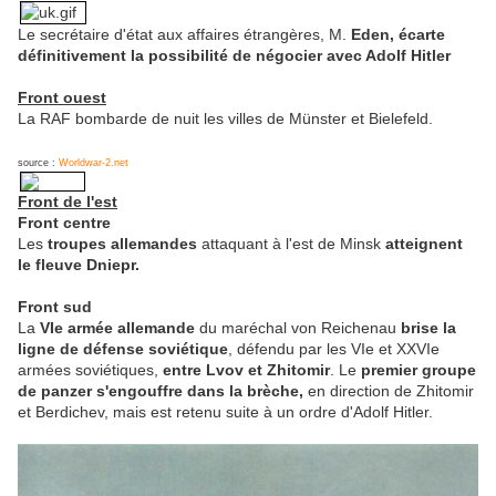
Le secrétaire d'état aux affaires étrangères, M.
Eden, écarte
définitivement la possibilité de négocier avec Adolf Hitler
Front ouest
La RAF bombarde de nuit les villes de Münster et Bielefeld.
source :
Worldwar-2.net
Front de l'est
Front centre
Les
troupes allemandes
attaquant à l'est de Minsk
atteignent
le fleuve Dniepr.
Front sud
La
VIe armée allemande
du maréchal von Reichenau
brise la
ligne de défense soviétique
, défendu par les VIe et XXVIe
armées soviétiques,
entre Lvov et Zhitomir
. Le
premier groupe
de panzer s'engouffre dans la brèche,
en direction de Zhitomir
et Berdichev, mais est retenu suite à un ordre d'Adolf Hitler.