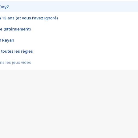
 DayZ
 a 13 ans (et vous l'avez ignoré)
e (littéralement)
im Rayan
 toutes les règles
s les jeux vidéo
us choquant de Rockstar ? - Le scandale BULLY
e plus moche de Steam
du RÊVE tourne au CAUCHEMAR
pendant 8 heures
it… à tort
umiliés par un jeu vidéo