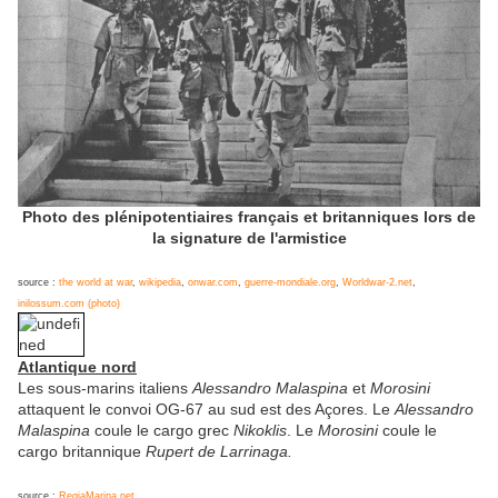
Photo des plénipotentiaires français et britanniques lors de
la signature de l'armistice
source :
the world at war
,
wikipedia
,
onwar.com
,
guerre-mondiale.org
,
Worldwar-2.net
,
inilossum.com (photo)
Atlantique nord
Les sous-marins italiens
Alessandro Malaspina
et
Morosini
attaquent le convoi OG-67 au sud est des Açores. Le
Alessandro
Malaspina
coule le cargo grec
Nikoklis
. Le
Morosini
coule le
cargo britannique
Rupert de Larrinaga.
source :
RegiaMarina.net