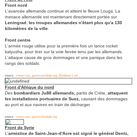
Front nord
L'avancée allemande continue et atteint le fleuve Louga. La
menace allemande est maintenant directement portée sur
Leningrad
,
les troupes allemandes n'étant plus qu'a 130
kilomètres de la ville
.
Front centre
L'armée rouge utilise pour la première fois un lance rocket
katyusha, pour tirer sur la voie ferrée tenu par les allemands.
L'attaque cause de gros dommages et une panique dans les
rangs des soldats.
source :
onwar.com
,
guerre-mondiale.org
,
Worldwar-2.net
Front d'Afrique du nord
Des
bombardiers Ju88 allemands,
partis de Crète,
attaquent
les installations portuaires de Suez,
causant des dommages
au port et aux navires en train de décharger.
source :
onwar.com
,
guerre-mondiale.org
Front de Syrie
L'
armistice de Saint-Jean-d'Acre est signé le général Dentz,