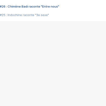
#26 : Chimène Badi raconte "Entre nous"
#25 : Indochine raconte "3e sexe"
#24 : Zaho raconte "C'est chelou"
#23 : Patrick Bruel raconte "Au café des délices"
#22 : Kyo raconte "Le chemin"
#21 : Nolwenn Leroy raconte "Cassé"
#20 : Patrick Hernandez raconte "Born to be alive"
#19 : Lorie raconte "Près de moi"
#18 : Michael Jones raconte "A nos actes manqués" (avec Jean-Jacque
#17 : Khaled raconte "Aïcha"
#16 : Corneille raconte "Parce qu'on vient de loin"
#15 : Indochine raconte "L'aventurier"