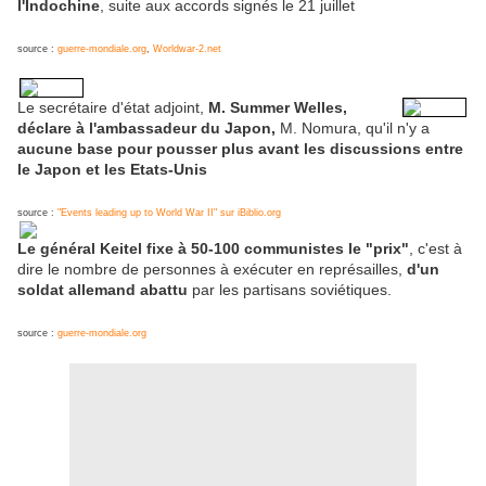
l'Indochine
, suite aux accords signés le 21 juillet
source :
guerre-mondiale.org
,
Worldwar-2.net
Le secrétaire d'état adjoint,
M. Summer Welles,
déclare à l'ambassadeur du Japon,
M. Nomura, qu'il n'y a
aucune base pour pousser plus avant les discussions entre
le Japon et les Etats-Unis
source :
"Events leading up to World War II" sur iBiblio.org
Le général Keitel fixe à 50-100 communistes le "prix"
, c'est à
dire le nombre de personnes à exécuter en représailles,
d'un
soldat allemand abattu
par les partisans soviétiques.
source :
guerre-mondiale.org