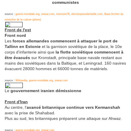
communistes
source :
guerre-mondiale.org
,
onwar.com
,
memoire78
,
electionpresidentielle.com
,
Base Archim du
ministère de la culture (photo)
Front de l'est
Front nord
Les
forces allemandes commencent à attaquer le port de
Tallinn en Estonie
et la garnison soviétique de la place, le 10e
corps d'infanterie ainsi que
la flotte soviétique commencent à
être évacués
sur Kronstadt, principale base navale restant aux
mains des soviétiques dans la Baltique, et Leningrad. 160 navires
évacuent 28000 hommes et 66000 tonnes de matériels.
source :
Wikipedia
,
guerre-mondiale.org
,
onwar.com
Le
gouvernement iranien démissionne
Front d'Iran
Au centre, l'
avancé britannique continue vers Kermanshah
avec la prise de Shahabad.
Plus au sud, les britanniques préparent une attaque sur Ahwaz.
source :
guerre-mondiale.org
,
onwar.com