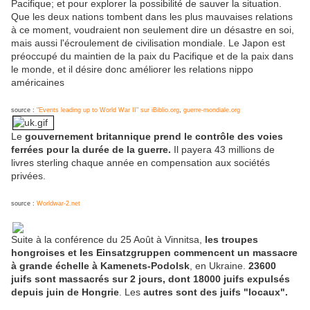
Pacifique; et pour explorer la possibilité de sauver la situation.
Que les deux nations tombent dans les plus mauvaises relations
à ce moment, voudraient non seulement dire un désastre en soi,
mais aussi l'écroulement de civilisation mondiale. Le Japon est
préoccupé du maintien de la paix du Pacifique et de la paix dans
le monde, et il désire donc améliorer les relations nippo
américaines
source :
"Events leading up to World War II" sur iBiblio.org
,
guerre-mondiale.org
Le
gouvernement britannique prend le contrôle des voies
ferrées pour la durée de la guerre.
Il payera 43 millions de
livres sterling chaque année en compensation aux sociétés
privées.
source :
Worldwar-2.net
Suite à la conférence du 25 Août à Vinnitsa,
les troupes
hongroises et les Einsatzgruppen commencent un massacre
à grande échelle à Kamenets-Podolsk
, en Ukraine.
23600
juifs sont massacrés sur 2 jours, dont 18000 juifs expulsés
depuis juin de Hongrie
. Les
autres sont des juifs "locaux".