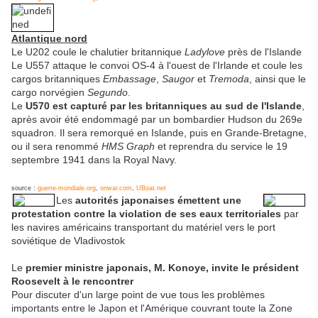
Atlantique nord
Le U202 coule le chalutier britannique
Ladylove
près de l'Islande
Le U557 attaque le convoi OS-4 à l'ouest de l'Irlande et coule les
cargos britanniques
Embassage
,
Saugor
et
Tremoda
, ainsi que le
cargo norvégien
Segundo
.
Le
U570 est capturé par les britanniques au sud de l'Islande
,
après avoir été endommagé par un bombardier Hudson du 269e
squadron. Il sera remorqué en Islande, puis en Grande-Bretagne,
ou il sera renommé
HMS Graph
et reprendra du service le 19
septembre 1941 dans la Royal Navy.
source :
guerre-mondiale.org
,
onwar.com
,
UBoat.net
Les
autorités japonaises émettent une
protestation contre la violation de ses eaux territoriales
par
les navires américains transportant du matériel vers le port
soviétique de Vladivostok
Le
premier ministre japonais, M. Konoye, invite le président
Roosevelt à le rencontrer
Pour discuter d'un large point de vue tous les problèmes
importants entre le Japon et l'Amérique couvrant toute la Zone