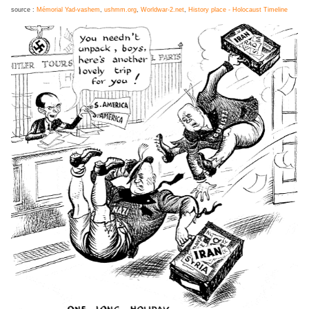
source :
Mémorial Yad-vashem
,
ushmm.org
,
Worldwar-2.net
,
History place - Holocaust Timeline