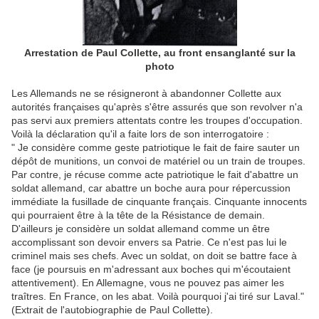
Arrestation de Paul Collette, au front ensanglanté sur la
photo
Les Allemands ne se résigneront à abandonner Collette aux
autorités françaises qu'après s'être assurés que son revolver n'a
pas servi aux premiers attentats contre les troupes d'occupation.
Voilà la déclaration qu'il a faite lors de son interrogatoire :
" Je considère comme geste patriotique le fait de faire sauter un
dépôt de munitions, un convoi de matériel ou un train de troupes.
Par contre, je récuse comme acte patriotique le fait d'abattre un
soldat allemand, car abattre un boche aura pour répercussion
immédiate la fusillade de cinquante français. Cinquante innocents
qui pourraient être à la tête de la Résistance de demain.
D'ailleurs je considère un soldat allemand comme un être
accomplissant son devoir envers sa Patrie. Ce n'est pas lui le
criminel mais ses chefs. Avec un soldat, on doit se battre face à
face (je poursuis en m'adressant aux boches qui m'écoutaient
attentivement). En Allemagne, vous ne pouvez pas aimer les
traîtres. En France, on les abat. Voilà pourquoi j'ai tiré sur Laval."
(Extrait de l'autobiographie de Paul Collette).