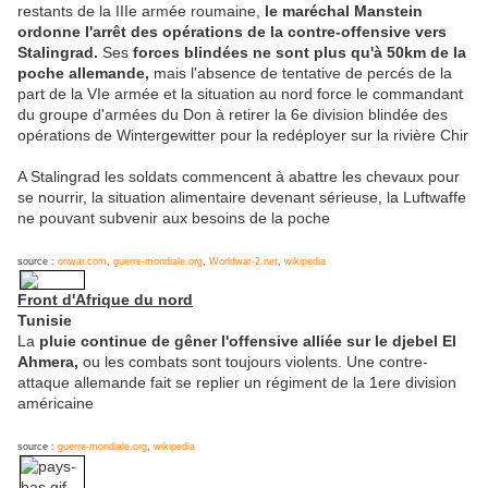
restants de la IIIe armée roumaine,
le maréchal Manstein
ordonne l'arrêt des opérations de la contre-offensive vers
Stalingrad.
Ses
forces blindées ne sont plus qu'à 50km de la
poche allemande,
mais l'absence de tentative de percés de la
part de la VIe armée et la situation au nord force le commandant
du groupe d'armées du Don à retirer la 6e division blindée des
opérations de Wintergewitter pour la redéployer sur la rivière Chir
A Stalingrad les soldats commencent à abattre les chevaux pour
se nourrir, la situation alimentaire devenant sérieuse, la Luftwaffe
ne pouvant subvenir aux besoins de la poche
source :
onwar.com
,
guerre-mondiale.org
,
Worldwar-2.net
,
wikipedia
Front d'Afrique du nord
Tunisie
La
pluie continue de gêner l'offensive alliée sur le djebel El
Ahmera,
ou les combats sont toujours violents. Une contre-
attaque allemande fait se replier un régiment de la 1ere division
américaine
source :
guerre-mondiale.org
,
wikipedia