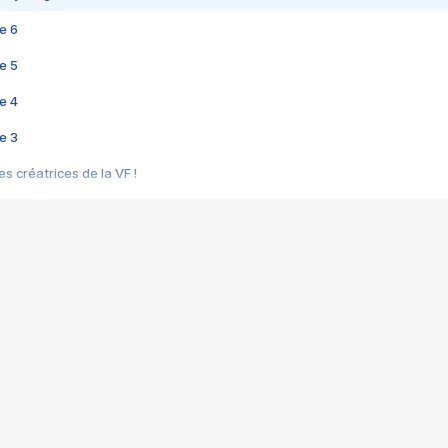
e 6
e 5
e 4
e 3
s créatrices de la VF !
e 2
e 1
e Mektoub My Love arrive enfin ! Rencontre avec Shaïn Boumedine et Sal
i : après Toni en famille
elle réalise le bouleversant Dites lui que je l'aime
ais ! Rencontre autour de Vie privée de Rebecca Zlotowski
 de Marguerite, Grave... Rencontre avec Ella Rumpf