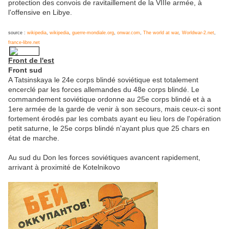
protection des convois de ravitaillement de la VIIIe armée, à
l'offensive en Libye.
source :
wikipedia
,
wikipedia
,
guerre-mondiale.org
,
onwar.com
,
The world at war
,
Worldwar-2.net
,
france-libre.net
Front de l'est
Front sud
A Tatsinskaya le 24e corps blindé soviétique est totalement
encerclé par les forces allemandes du 48e corps blindé. Le
commandement soviétique ordonne au 25e corps blindé et à a
1ere armée de la garde de venir à son secours, mais ceux-ci sont
fortement érodés par les combats ayant eu lieu lors de l'opération
petit saturne, le 25e corps blindé n'ayant plus que 25 chars en
état de marche.
Au sud du Don les forces soviétiques avancent rapidement,
arrivant à proximité de Kotelnikovo