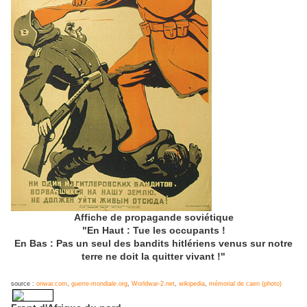
Affiche de propagande soviétique
"En Haut : Tue les occupants !
En Bas : Pas un seul des bandits hitlériens venus sur notre
terre ne doit la quitter vivant !"
source :
onwar.com
,
guerre-mondiale.org
,
Worldwar-2.net
,
wikipedia
,
mémorial de caen (photo)