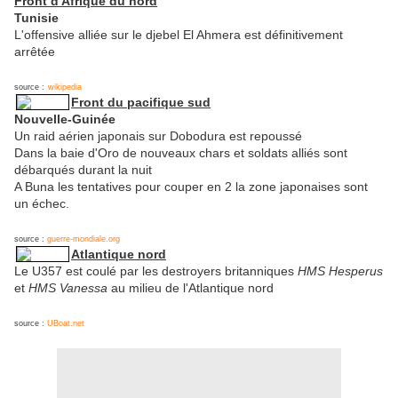
Front d'Afrique du nord
Tunisie
L'offensive alliée sur le djebel El Ahmera est définitivement
arrêtée
source :
wikipedia
Front du pacifique sud
Nouvelle-Guinée
Un raid aérien japonais sur Dobodura est repoussé
Dans la baie d'Oro de nouveaux chars et soldats alliés sont
débarqués durant la nuit
A Buna les tentatives pour couper en 2 la zone japonaises sont
un échec.
source :
guerre-mondiale.org
Atlantique nord
Le U357 est coulé par les destroyers britanniques
HMS Hesperus
et
HMS Vanessa
au milieu de l'Atlantique nord
source :
UBoat.net