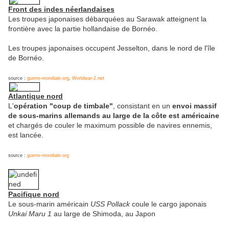
Front des indes néerlandaises
Les troupes japonaises débarquées au Sarawak atteignent la
frontière avec la partie hollandaise de Bornéo.
Les troupes japonaises occupent Jesselton, dans le nord de l'île
de Bornéo.
source :
guerre-mondiale.org
,
Worldwar-2.net
Atlantique nord
L'
opération "coup de timbale"
, consistant en un
envoi massif
de sous-marins allemands au large de la côte est américaine
et chargés de couler le maximum possible de navires ennemis,
est lancée.
source :
guerre-mondiale.org
Pacifique nord
Le sous-marin américain
USS Pollack
coule le cargo japonais
Unkai Maru 1
au large de Shimoda, au Japon