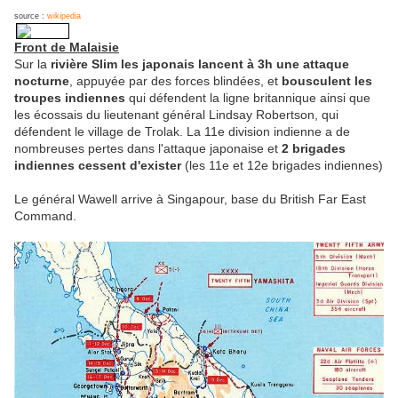
source :
wikipedia
Front de Malaisie
Sur la
rivière Slim les japonais lancent à 3h une attaque
nocturne
, appuyée par des forces blindées, et
bousculent les
troupes indiennes
qui défendent la ligne britannique ainsi que
les écossais du lieutenant général Lindsay Robertson, qui
défendent le village de Trolak. La 11e division indienne a de
nombreuses pertes dans l'attaque japonaise et
2 brigades
indiennes cessent d'exister
(les 11e et 12e brigades indiennes)
Le général Wawell arrive à Singapour, base du British Far East
Command.