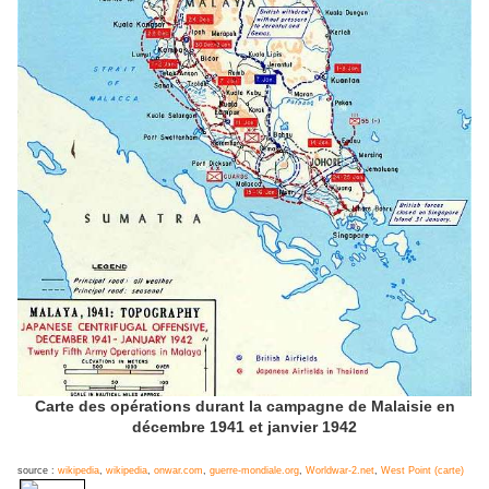
Carte des opérations durant la campagne de Malaisie en
décembre 1941 et janvier 1942
source :
wikipedia
,
wikipedia
,
onwar.com
,
guerre-mondiale.org
,
Worldwar-2.net
,
West Point (carte)