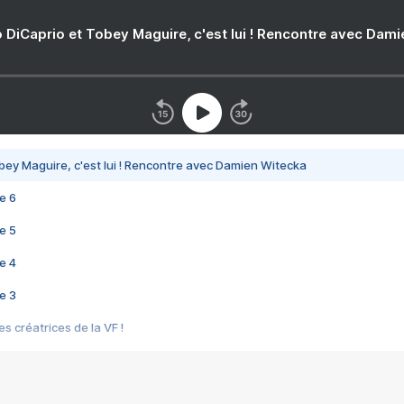
 DiCaprio et Tobey Maguire, c'est lui ! Rencontre avec Dam
bey Maguire, c'est lui ! Rencontre avec Damien Witecka
e 6
e 5
e 4
e 3
s créatrices de la VF !
e 2
e 1