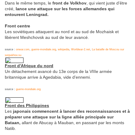
Dans le même temps, le
front de Volkhov
, qui vient juste d'être
créé,
lance une attaque sur les forces allemandes qui
entourent Leningrad.
Front centre
Les soviétiques attaquent au nord et au sud de Mozhaisk et
libèrent Meshchovsk au sud de leur avancé.
source :
onwar.com
,
guerre-mondiale.org
,
wikipedia
,
Worldwar-2.net
,
La bataille de Moscou sur
serpukhov.su
Front d'Afrique du nord
Un détachement avancé du 13e corps de la VIIIe armée
britannique arrive à Agedabia, vide d'ennemi.
source :
guerre-mondiale.org
Front des Philippines
Les
japonais commencent à lancer des reconnaissances et à
préparer une attaque sur la ligne alliée principale sur
Bataan,
allant de Abucay à Mauban, en passant par les monts
Natib.