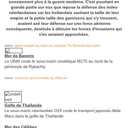
conviennent plus à la guerre moderne. C'est pourtant en
grande partie sur eux que repose la défense des indes
néerlandaises car les hollandais sachant la taille de leur
empire et la petite taille des garnisons qui s'y trouvent,
avaient axé leur défense sur une force aérienne
conséquente, destinée à détruire les forces d'invasions qui
s'en seraient approchées.
source :
guerre-mondiale.org
,
onwar.com
,
wikipedia
,
The Netherland East Indies
Mer de Barents
Le U584 coule le sous-marin soviétique M175 au nord de la
péninsule de Rybachiy
source :
onwar.com
,
guerre-mondiale.org
,
UBoat.net
Golfe de Thaïlande
Le sous-marin néerlandais O19 coule le transport japonais
Akita
Maru
dans le golfe de Thaïlande
Mer des Célèbes