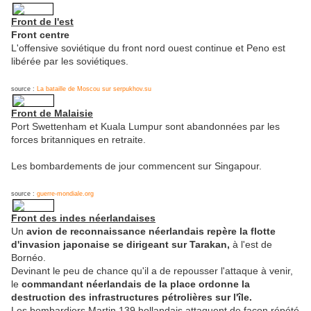
Front de l'est
Front centre
L'offensive soviétique du front nord ouest continue et Peno est
libérée par les soviétiques.
source :
La bataille de Moscou sur serpukhov.su
Front de Malaisie
Port Swettenham et Kuala Lumpur sont abandonnées par les
forces britanniques en retraite.
Les bombardements de jour commencent sur Singapour.
source :
guerre-mondiale.org
Front des indes néerlandaises
Un
avion de reconnaissance néerlandais repère la flotte
d'invasion japonaise se dirigeant sur Tarakan,
à l'est de
Bornéo.
Devinant le peu de chance qu'il a de repousser l'attaque à venir,
le
commandant néerlandais de la place ordonne la
destruction des infrastructures pétrolières sur l'île.
Les bombardiers Martin 139 hollandais attaquent de façon répété