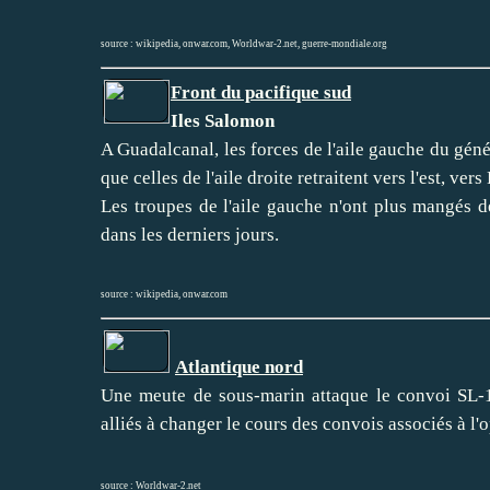
source :
wikipedia
,
onwar.com
,
Worldwar-2.net
,
guerre-mondiale.org
Front du pacifique sud
Iles Salomon
A Guadalcanal, les forces de l'aile gauche du géné
que celles de l'aile droite retraitent vers l'est, vers
Les troupes de l'aile gauche n'ont plus mangés de
dans les derniers jours.
source :
wikipedia
,
onwar.com
Atlantique nord
Une meute de sous-marin attaque le convoi SL-1
alliés à changer le cours des convois associés à l'
source :
Worldwar-2.net