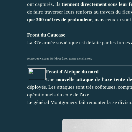
ont capturés, ils
tiennent directement sous leur f
de faire traverser leurs renforts au travers du fle
que 300 mètres de profondeur
, mais ceux-ci sont 
Front du Caucase
La 37e armée soviétique est défaite par les forces
source :
onwar.com
,
Worldwar-2.net
,
guerre-mondiale.org
Front d'Afrique du nord
Une
nouvelle attaque de l'axe tente d
déployés. Les attaques sont très coûteuses, compta
opérationnels du coté de l'axe.
Le général Montgomery fait remonter la 7e divisio