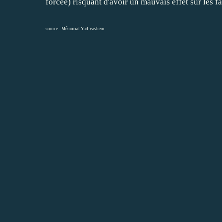
forcée) risquant d'avoir un mauvais effet sur les 
source :
Mémorial Yad-vashem