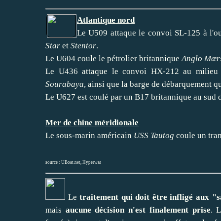
Atlantique nord
Le U509 attaque le convoi SL-125 à l'ou
Star
et
Stentor
.
Le U604 coule le pétrolier britannique
Anglo Mær
Le U436 attaque le convoi HX-212 au milieu de
Sourabaya
, ainsi que la barge de débarquement qu'
Le U627 est coulé par un B17 britannique au sud d
Mer de chine méridionale
Le sous-marin américain
USS Tautog
coule un tran
source :
UBoat.net
,
Hyperwar
Le
traitement qui doit être infligé aux "
mais
aucune décision n'est finalement prise
. 