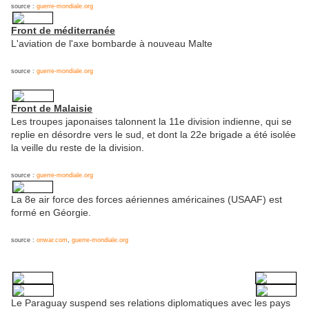
source :
guerre-mondiale.org
Front de méditerranée
L'aviation de l'axe bombarde à nouveau Malte
source :
guerre-mondiale.org
Front de Malaisie
Les troupes japonaises talonnent la 11e division indienne, qui se
replie en désordre vers le sud, et dont la 22e brigade a été isolée
la veille du reste de la division.
source :
guerre-mondiale.org
La 8e air force des forces aériennes américaines (USAAF) est
formé en Géorgie.
source :
onwar.com
,
guerre-mondiale.org
Le Paraguay suspend ses relations diplomatiques avec les pays