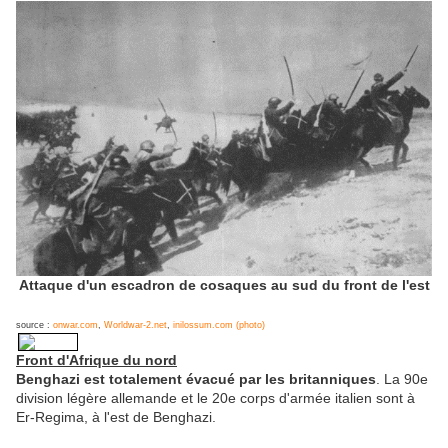
Attaque d'un escadron de cosaques au sud du front de l'est
source :
onwar.com
,
Worldwar-2.net
,
inilossum.com (photo)
Front d'Afrique du nord
Benghazi est totalement évacué par les britanniques
. La 90e
division légère allemande et le 20e corps d'armée italien sont à
Er-Regima, à l'est de Benghazi.