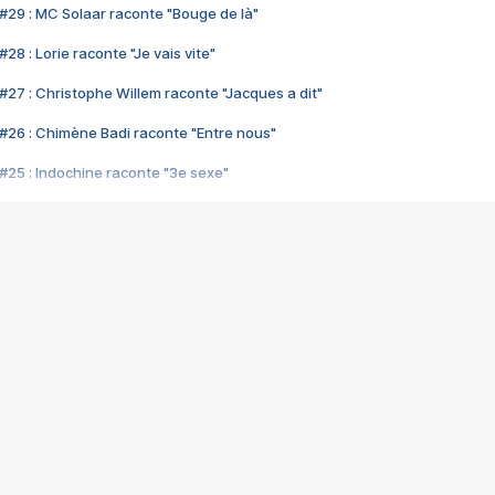
#29 : MC Solaar raconte "Bouge de là"
28 : Lorie raconte "Je vais vite"
#27 : Christophe Willem raconte "Jacques a dit"
#26 : Chimène Badi raconte "Entre nous"
#25 : Indochine raconte "3e sexe"
#24 : Zaho raconte "C'est chelou"
#23 : Patrick Bruel raconte "Au café des délices"
#22 : Kyo raconte "Le chemin"
#21 : Nolwenn Leroy raconte "Cassé"
#20 : Patrick Hernandez raconte "Born to be alive"
#19 : Lorie raconte "Près de moi"
#18 : Michael Jones raconte "A nos actes manqués" (avec Jean-Jacque
#17 : Khaled raconte "Aïcha"