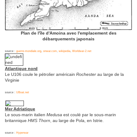
Plan de l'île d'Amoina avec l'emplacement des
débarquements japonais
source :
guerre-mondiale.org
,
onwar.com
,
wikipedia
,
Worldwar-2.net
Atlantique nord
Le U106 coule le pétrolier américain
Rochester
au large de la
Virginie
source :
UBoat.net
Mer Adriatique
Le sous-marin italien
Medusa
est coulé par le sous-marin
britannique
HMS Thorn
, au large de Pola, en Istrie.
source :
Hyperwar