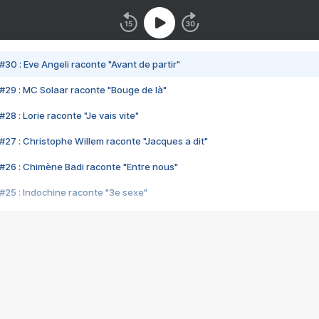
#30 : Eve Angeli raconte "Avant de partir"
#29 : MC Solaar raconte "Bouge de là"
28 : Lorie raconte "Je vais vite"
#27 : Christophe Willem raconte "Jacques a dit"
#26 : Chimène Badi raconte "Entre nous"
#25 : Indochine raconte "3e sexe"
#24 : Zaho raconte "C'est chelou"
#23 : Patrick Bruel raconte "Au café des délices"
#22 : Kyo raconte "Le chemin"
#21 : Nolwenn Leroy raconte "Cassé"