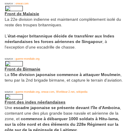
source :
onwar.com
Front de Malaisie
La 22e division indienne est maintenant complètement isolé du
reste des troupes britanniques.
L'
état-major britannique décide de transférer aux Indes
néerlandaises les forces aériennes de Singapour
, à
l'exception d'une escadrille de chasse.
source :
guerre-mondiale.org
Front de Birmanie
La
55e division japonaise commence à attaquer Moulmein
,
tenu par la 2nd brigade birmane, et capture le terrain d'aviation.
source :
guerre-mondiale.org
,
onwar.com
,
Worldwar-2.net
,
wikipedia
Front des indes néerlandaises
Une
escadre japonaise se présente devant l'île d'Amboina
,
contenant une des plus grande base navale et aérienne de la
zone, et
commence à débarquer 1000 soldats à Hitu-lama,
sur la côte nord et des éléments du 228e Régiment sur la
côte sur de la péninsule de Laitimor.